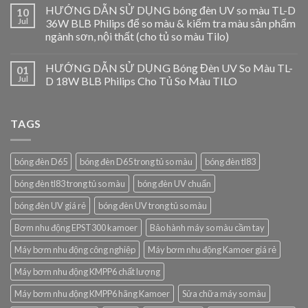
HƯỚNG DẪN SỬ DỤNG bóng đèn UV so màu TL-D
10
Jul
36W BLB Philips để so màu & kiểm tra màu sản phẩm
ngành sơn, nội thất (cho tủ so màu Tilo)
HƯỚNG DẪN SỬ DỤNG Bóng Đèn UV So Màu TL-
01
Jul
D 18W BLB Philips Cho Tủ So Màu TILO
TAGS
bóng đèn D65
bóng đèn D65 trong tủ so màu
bóng đèn tl83
bóng đèn tl83 trong tủ so màu
bóng đèn UV chuẩn
bóng đèn UV giá rẻ
bóng đèn UV trong tủ so màu
Bơm nhu động EPST300 kamoer
Bảo hành máy so màu cầm tay
Máy bơm nhu động công nghiệp
Máy bơm nhu động Kamoer giá rẻ
Máy bơm nhu động KMPP6 chất lượng
Máy bơm nhu động KMPP6 hãng Kamoer
Sửa chữa máy so màu