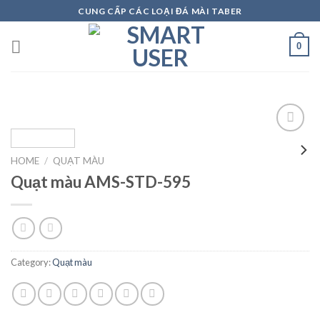
Skip
CUNG CẤP CÁC LOẠI ĐÁ MÀI TABER
to
content
0
HOME
/
QUẠT MÀU
Add to
Quạt màu AMS-STD-595
wishlist
Category:
Quạt màu