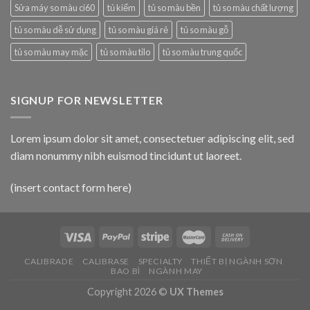
Sửa máy so màu ci60
tủ kiểm
tủ so màu bền
tủ so màu chất lượng
tủ so màu dễ sử dụng
tủ so màu giá rẻ
tủ so màu gỗ
tủ so màu may mặc
tủ so màu tilo
tủ so màu trung quốc
SIGNUP FOR NEWSLETTER
Lorem ipsum dolor sit amet, consectetuer adipiscing elit, sed
diam nonummy nibh euismod tincidunt ut laoreet.
(insert contact form here)
CALIBRADE
CALIBRASE
SPECIALTY
THIẾT BỊ NGÀNH SƠN
BAO BÌ
NGÀNH MAY
Copyright 2026 ©
UX Themes