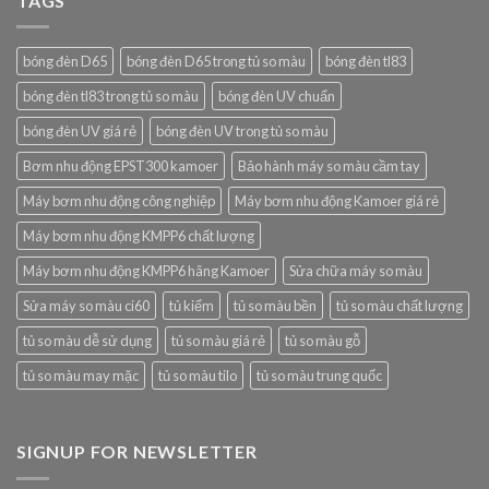
TAGS
bóng đèn D65
bóng đèn D65 trong tủ so màu
bóng đèn tl83
bóng đèn tl83 trong tủ so màu
bóng đèn UV chuẩn
bóng đèn UV giá rẻ
bóng đèn UV trong tủ so màu
Bơm nhu động EPST300 kamoer
Bảo hành máy so màu cầm tay
Máy bơm nhu động công nghiệp
Máy bơm nhu động Kamoer giá rẻ
Máy bơm nhu động KMPP6 chất lượng
Máy bơm nhu động KMPP6 hãng Kamoer
Sửa chữa máy so màu
Sửa máy so màu ci60
tủ kiểm
tủ so màu bền
tủ so màu chất lượng
tủ so màu dễ sử dụng
tủ so màu giá rẻ
tủ so màu gỗ
tủ so màu may mặc
tủ so màu tilo
tủ so màu trung quốc
SIGNUP FOR NEWSLETTER