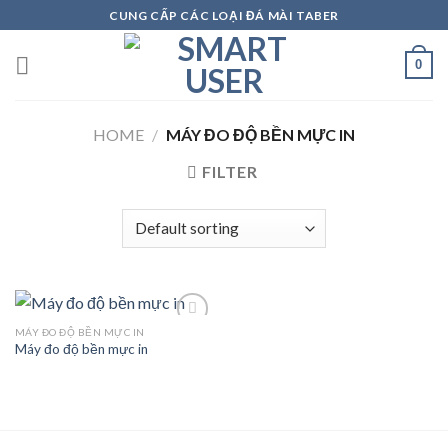
Skip
CUNG CẤP CÁC LOẠI ĐÁ MÀI TABER
to
content
0
HOME
/
MÁY ĐO ĐỘ BỀN MỰC IN
FILTER
MÁY ĐO ĐỘ BỀN MỰC IN
Máy đo độ bền mực in
Add to
wishlist