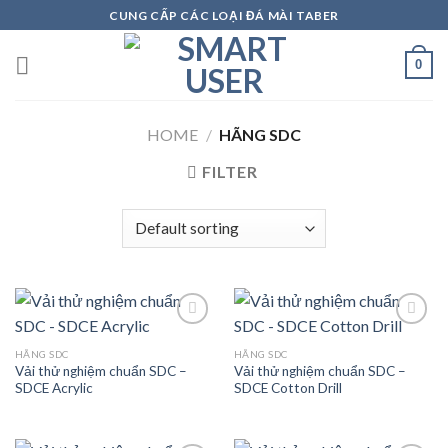
Skip
CUNG CẤP CÁC LOẠI ĐÁ MÀI TABER
to
content
0
HOME
/
HÃNG SDC
FILTER
HÃNG SDC
HÃNG SDC
Vải thử nghiệm chuẩn SDC –
Vải thử nghiệm chuẩn SDC –
Add to
Add to
SDCE Acrylic
SDCE Cotton Drill
wishlist
wishlist