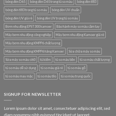
bóng đèn D65
bóng đèn D65 trong tủ so màu
bóng đèn tl83
bóng đèn tl83 trong tủ so màu
bóng đèn UV chuẩn
bóng đèn UV giá rẻ
bóng đèn UV trong tủ so màu
Bơm nhu động EPST300 kamoer
Bảo hành máy so màu cầm tay
Máy bơm nhu động công nghiệp
Máy bơm nhu động Kamoer giá rẻ
Máy bơm nhu động KMPP6 chất lượng
Máy bơm nhu động KMPP6 hãng Kamoer
Sửa chữa máy so màu
Sửa máy so màu ci60
tủ kiểm
tủ so màu bền
tủ so màu chất lượng
tủ so màu dễ sử dụng
tủ so màu giá rẻ
tủ so màu gỗ
tủ so màu may mặc
tủ so màu tilo
tủ so màu trung quốc
SIGNUP FOR NEWSLETTER
Lorem ipsum dolor sit amet, consectetuer adipiscing elit, sed
diam nonummy nibh euismod tincidunt ut laoreet.