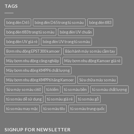
TAGS
bóng đèn D65
bóng đèn D65 trong tủ so màu
bóng đèn tl83
bóng đèn tl83 trong tủ so màu
bóng đèn UV chuẩn
bóng đèn UV giá rẻ
bóng đèn UV trong tủ so màu
Bơm nhu động EPST300 kamoer
Bảo hành máy so màu cầm tay
Máy bơm nhu động công nghiệp
Máy bơm nhu động Kamoer giá rẻ
Máy bơm nhu động KMPP6 chất lượng
Máy bơm nhu động KMPP6 hãng Kamoer
Sửa chữa máy so màu
Sửa máy so màu ci60
tủ kiểm
tủ so màu bền
tủ so màu chất lượng
tủ so màu dễ sử dụng
tủ so màu giá rẻ
tủ so màu gỗ
tủ so màu may mặc
tủ so màu tilo
tủ so màu trung quốc
SIGNUP FOR NEWSLETTER