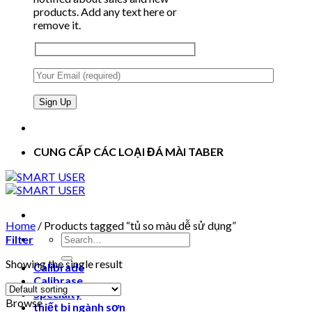
products. Add any text here or
remove it.
CUNG CẤP CÁC LOẠI ĐÁ MÀI TABER
Home
/
Products tagged “tủ so màu dễ sử dụng”
Search
Filter
for:
Showing the single result
Calibrade
Calibrase
Specialty
Browse
thiết bị ngành sơn