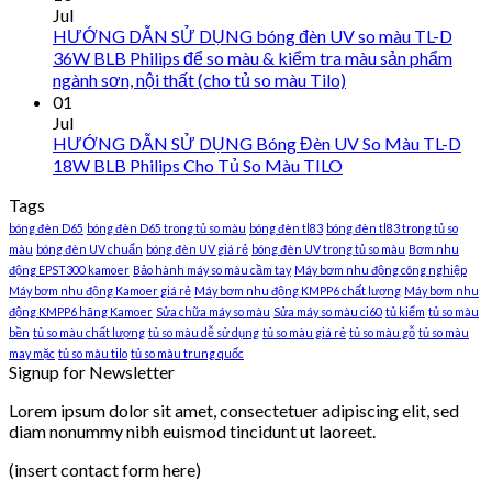
Jul
HƯỚNG DẪN SỬ DỤNG bóng đèn UV so màu TL-D
36W BLB Philips để so màu & kiểm tra màu sản phẩm
ngành sơn, nội thất (cho tủ so màu Tilo)
01
Jul
HƯỚNG DẪN SỬ DỤNG Bóng Đèn UV So Màu TL-D
18W BLB Philips Cho Tủ So Màu TILO
Tags
bóng đèn D65
bóng đèn D65 trong tủ so màu
bóng đèn tl83
bóng đèn tl83 trong tủ so
màu
bóng đèn UV chuẩn
bóng đèn UV giá rẻ
bóng đèn UV trong tủ so màu
Bơm nhu
động EPST300 kamoer
Bảo hành máy so màu cầm tay
Máy bơm nhu động công nghiệp
Máy bơm nhu động Kamoer giá rẻ
Máy bơm nhu động KMPP6 chất lượng
Máy bơm nhu
động KMPP6 hãng Kamoer
Sửa chữa máy so màu
Sửa máy so màu ci60
tủ kiểm
tủ so màu
bền
tủ so màu chất lượng
tủ so màu dễ sử dụng
tủ so màu giá rẻ
tủ so màu gỗ
tủ so màu
may mặc
tủ so màu tilo
tủ so màu trung quốc
Signup for Newsletter
Lorem ipsum dolor sit amet, consectetuer adipiscing elit, sed
diam nonummy nibh euismod tincidunt ut laoreet.
(insert contact form here)