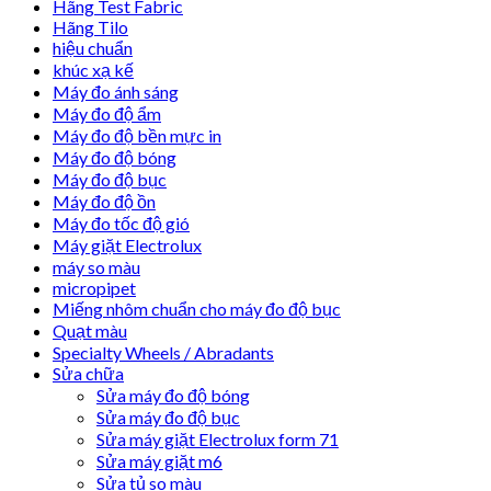
Hãng Test Fabric
Hãng Tilo
hiệu chuẩn
khúc xạ kế
Máy đo ánh sáng
Máy đo độ ẩm
Máy đo độ bền mực in
Máy đo độ bóng
Máy đo độ bục
Máy đo độ ồn
Máy đo tốc độ gió
Máy giặt Electrolux
máy so màu
micropipet
Miếng nhôm chuẩn cho máy đo độ bục
Quạt màu
Specialty Wheels / Abradants
Sửa chữa
Sửa máy đo độ bóng
Sửa máy đo độ bục
Sửa máy giặt Electrolux form 71
Sửa máy giặt m6
Sửa tủ so màu