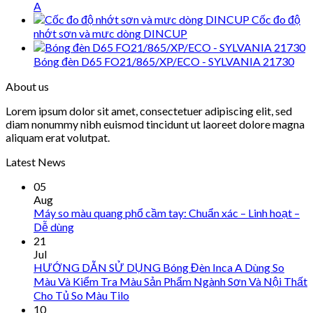
A
Cốc đo độ
nhớt sơn và mưc dòng DINCUP
Bóng đèn D65 FO21/865/XP/ECO - SYLVANIA 21730
About us
Lorem ipsum dolor sit amet, consectetuer adipiscing elit, sed
diam nonummy nibh euismod tincidunt ut laoreet dolore magna
aliquam erat volutpat.
Latest News
05
Aug
Máy so màu quang phổ cầm tay: Chuẩn xác – Linh hoạt –
Dễ dùng
21
Jul
HƯỚNG DẪN SỬ DỤNG Bóng Đèn Inca A Dùng So
Màu Và Kiểm Tra Màu Sản Phẩm Ngành Sơn Và Nội Thất
Cho Tủ So Màu Tilo
10