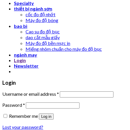
Specialty
thiết bị ngành sơn
cốc đo độ nhớt
Máy đo độ bóng
bao bì
Cao su đo độ bục
dao cắt mẫu giấy
Máy đo độ bền mực in
Miếng nhôm chuẩn cho máy đo độ bục
ngành may
Login
Newsletter
Login
Username or email address
*
Password
*
Remember me
Log in
Lost your password?