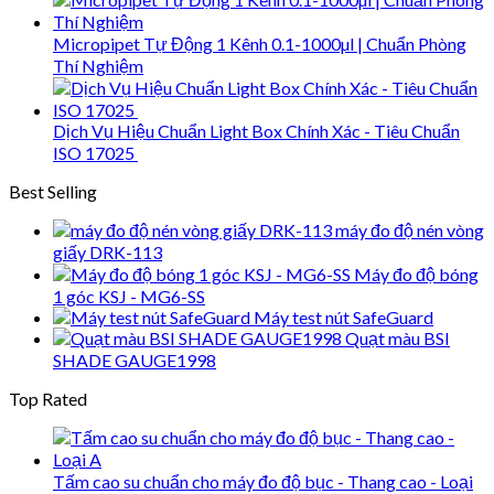
Micropipet Tự Động 1 Kênh 0.1-1000µl | Chuẩn Phòng
Thí Nghiệm
Dịch Vụ Hiệu Chuẩn Light Box Chính Xác - Tiêu Chuẩn
ISO 17025
Best Selling
máy đo độ nén vòng
giấy DRK-113
Máy đo độ bóng
1 góc KSJ - MG6-SS
Máy test nút SafeGuard
Quạt màu BSI
SHADE GAUGE1998
Top Rated
Tấm cao su chuẩn cho máy đo độ bục - Thang cao - Loại