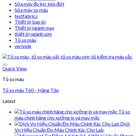
Sửa máy đo lực kéo đứt
Sửa máy so màu
testfabrics
Thiết bị bao bì
Thiết bị ngành may
thiết bị ngành sơn
Tủ so màu
verivide
Quick View
Tủ so màu
Tủ so màu T60 – Hãng Tilo
Add to wishlist
Latest
Tủ so
màu chính hãng cho xưởng in và may mặc
Dịch
Vụ Hiệu Chuẩn Đo Màu Chính Xác Cho Lab