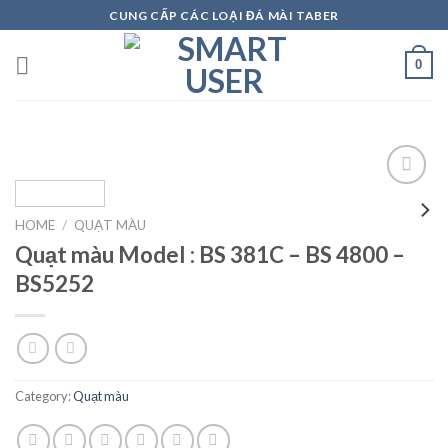
Skip
CUNG CẤP CÁC LOẠI ĐÁ MÀI TABER
to
content
0
HOME
/
QUẠT MÀU
Add to
Quạt màu Model : BS 381C – BS 4800 –
wishlist
BS5252
Category:
Quạt màu