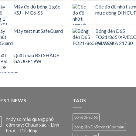
Máy đo độ bóng 1 góc
Cốc đo độ nhớt sơn
KSJ - MG6-SS
mưc dòng DINCU
Máy test nút SafeGuard
Bóng đèn D65
FO21/865/XP/ECO
SYLVANIA 21730
Quạt màu BSI SHADE
GAUGE1998
TEST NEWS
TAGS
bóng đèn D65
Máy so màu quang phổ
cầm tay: Chuẩn xác – Linh
bóng đèn D65 trong tủ so màu
hoạt – Dễ dùng