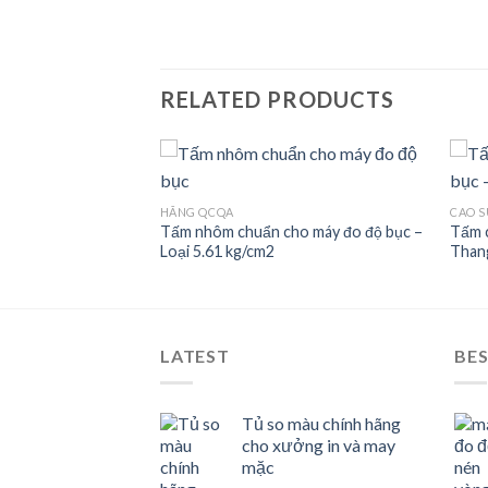
RELATED PRODUCTS
HÃNG QCQA
CAO S
cho máy đo độ bục
Tấm nhôm chuẩn cho máy đo độ bục –
Tấm c
Add to
Add to
 Loan
Loại 5.61 kg/cm2
Thang
wishlist
wishlist
LATEST
BES
Tủ so màu chính hãng
cho xưởng in và may
mặc