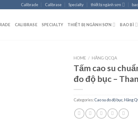
Calibrade
Calibrase
Specialty
thiết bị ngành sơn
bao
BRADE
CALIBRASE
SPECIALTY
THIẾT BỊ NGÀNH SƠN
BAO BÌ
HOME
/
HÃNG QCQA
Tấm cao su chuẩ
đo độ bục – Tha
Add to
wishlist
Categories:
Cao su đo độ bục
,
Hãng 