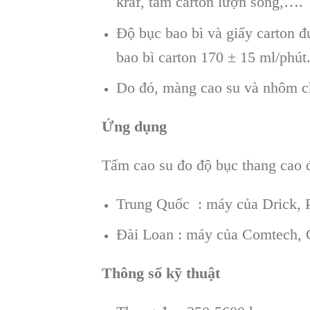
kraf, tấm carton lượn sóng,….
Độ bục bao bì và giấy carton đ
bao bì carton 170 ± 15 ml/phút
Do đó, màng cao su và nhôm ch
Ứng dụng
Tấm cao su đo độ bục thang cao
Trung Quốc : máy của Drick,
Đài Loan : máy của Comtech,
Thông số kỹ thuật