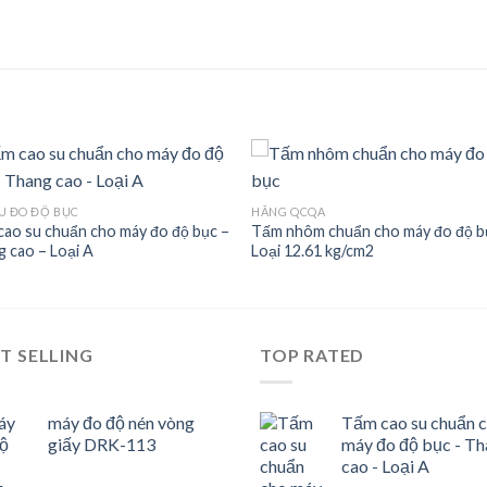
U ĐO ĐỘ BỤC
HÃNG QCQA
ao su chuẩn cho máy đo độ bục –
Tấm nhôm chuẩn cho máy đo độ b
Add to
Add
 cao – Loại A
Loại 12.61 kg/cm2
wishlist
wishl
T SELLING
TOP RATED
máy đo độ nén vòng
Tấm cao su chuẩn 
giấy DRK-113
máy đo độ bục - T
cao - Loại A