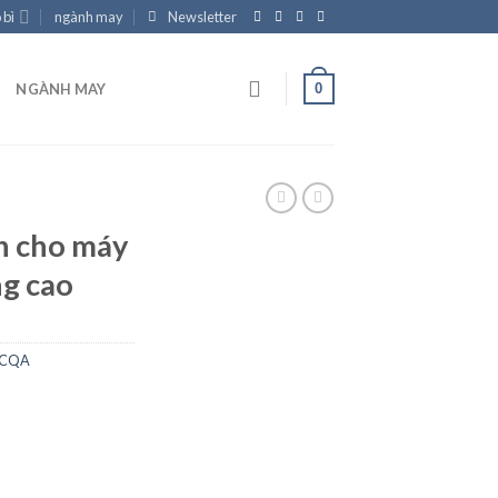
 bì
ngành may
Newsletter
0
NGÀNH MAY
n cho máy
ng cao
QCQA