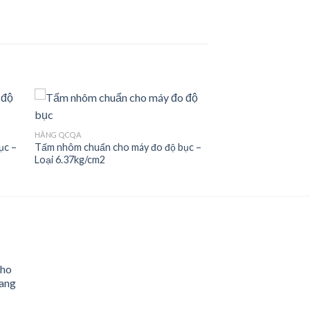
HÃNG QCQA
ục –
Tấm nhôm chuẩn cho máy đo độ bục –
 to
Add to
Loại 6.37kg/cm2
ist
wishlist
cho
hang