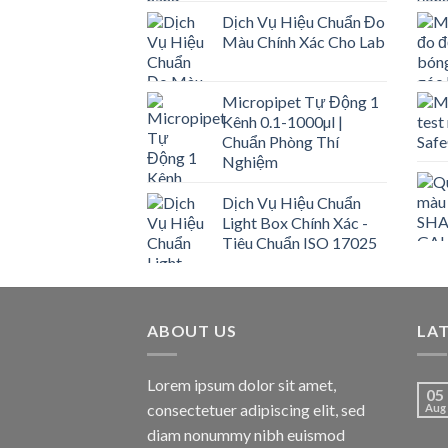
Dịch Vụ Hiệu Chuẩn Đo
Màu Chính Xác Cho Lab
Micropipet Tự Động 1
Kênh 0.1-1000µl |
Chuẩn Phòng Thí
Nghiệm
Dịch Vụ Hiệu Chuẩn
Light Box Chính Xác -
Tiêu Chuẩn ISO 17025
ABOUT US
LA
Lorem ipsum dolor sit amet,
05
consectetuer adipiscing elit, sed
Aug
diam nonummy nibh euismod