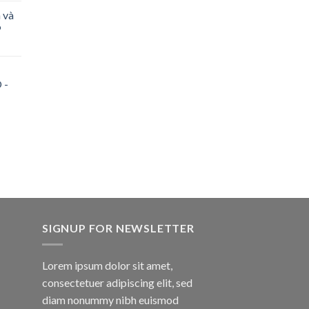
 và
P
 -
SIGNUP FOR NEWSLETTER
Lorem ipsum dolor sit amet,
consectetuer adipiscing elit, sed
diam nonummy nibh euismod