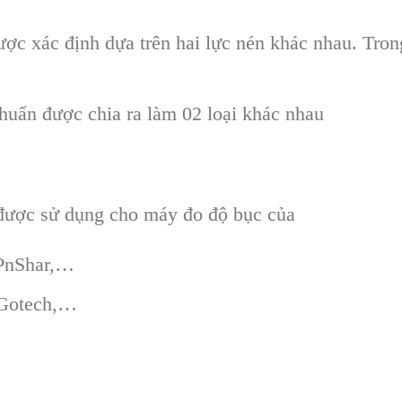
ược xác định dựa trên hai lực nén khác nhau. Trong
.
uẩn được chia ra làm 02 loại khác nhau
 được sử dụng cho máy đo độ bục của
 PnShar,…
 Gotech,…