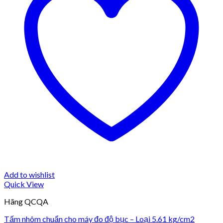
Add to wishlist
Quick View
Hãng QCQA
Tấm nhôm chuẩn cho máy đo độ bục – Loại 5.61 kg/cm2