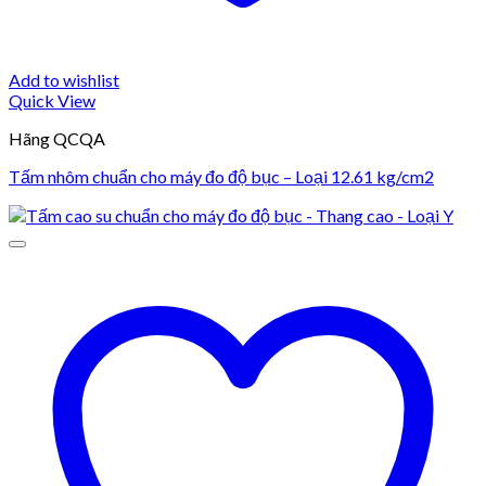
Add to wishlist
Quick View
Hãng QCQA
Tấm nhôm chuẩn cho máy đo độ bục – Loại 12.61 kg/cm2