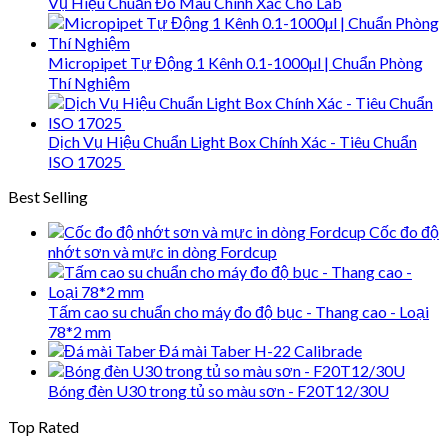
Vụ Hiệu Chuẩn Đo Màu Chính Xác Cho Lab
Micropipet Tự Động 1 Kênh 0.1-1000µl | Chuẩn Phòng
Thí Nghiệm
Dịch Vụ Hiệu Chuẩn Light Box Chính Xác - Tiêu Chuẩn
ISO 17025
Best Selling
Cốc đo độ
nhớt sơn và mực in dòng Fordcup
Tấm cao su chuẩn cho máy đo độ bục - Thang cao - Loại
78*2 mm
Đá mài Taber H-22 Calibrade
Bóng đèn U30 trong tủ so màu sơn - F20T12/30U
Top Rated