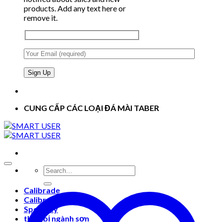
products. Add any text here or
remove it.
CUNG CẤP CÁC LOẠI ĐÁ MÀI TABER
Search
for:
Calibrade
Calibrase
Specialty
thiết bị ngành sơn