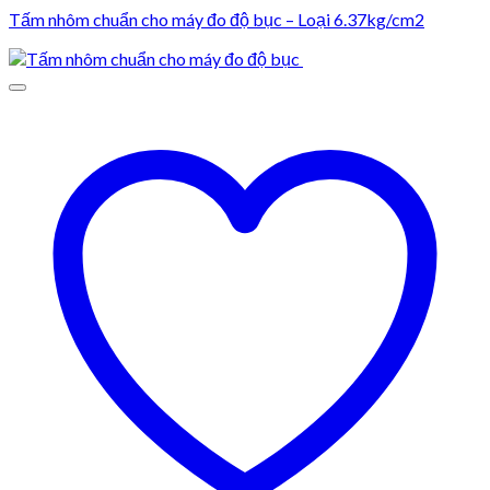
Tấm nhôm chuẩn cho máy đo độ bục – Loại 6.37kg/cm2