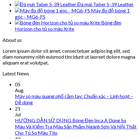
Đá mài Taber S-39 Leather
Máy đo độ bóng 1
góc - MG6-FS
Bóng đèn
Horizon cho tủ so màu Xrite
About us
Lorem ipsum dolor sit amet, consectetuer adipiscing elit, sed
diam nonummy nibh euismod tincidunt ut laoreet dolore magna
aliquam erat volutpat.
Latest News
05
Aug
Máy so màu quang phổ cầm tay: Chuẩn xác – Linh hoạt –
Dễ dùng
21
Jul
HƯỚNG DẪN SỬ DỤNG Bóng Đèn Inca A Dùng So
Màu Và Kiểm Tra Màu Sản Phẩm Ngành Sơn Và Nội Thất
Cho Tủ So Màu Tilo
10