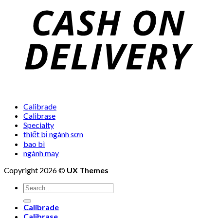
Calibrade
Calibrase
Specialty
thiết bị ngành sơn
bao bì
ngành may
Copyright 2026 ©
UX Themes
Search
for:
Calibrade
Calibrase