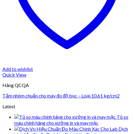
Add to wishlist
Quick View
Hãng QCQA
Tấm nhôm chuẩn cho máy đo độ bục – Loại 10.61 kg/cm2
Latest
Tủ so
màu chính hãng cho xưởng in và may mặc
Dịch