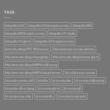
TAGS
bóng đèn D65
bóng đèn D65 trong tủ so màu
bóng đèn tl83
bóng đèn tl83 trong tủ so màu
bóng đèn UV chuẩn
bóng đèn UV giá rẻ
bóng đèn UV trong tủ so màu
Bơm nhu động EPST300 kamoer
Bảo hành máy so màu cầm tay
Máy bơm nhu động công nghiệp
Máy bơm nhu động Kamoer giá rẻ
Máy bơm nhu động KMPP6 chất lượng
Máy bơm nhu động KMPP6 hãng Kamoer
Sửa chữa máy so màu
Sửa máy so màu ci60
tủ kiểm
tủ so màu bền
tủ so màu chất lượng
tủ so màu dễ sử dụng
tủ so màu giá rẻ
tủ so màu gỗ
tủ so màu may mặc
tủ so màu tilo
tủ so màu trung quốc