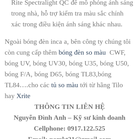
Rite Spectralight QC để mô phỏng ánh sáng
trong nhà, hỗ trợ kiểm tra màu sắc chính
xác trong điều kiện ánh sáng khác nhau.
Ngoài bóng đèn inca a, bên công ty chúng tôi
còn cung cấp thêm
bóng đèn so màu
CWF,
bóng UV, bóng UV30, bóng U35, bóng U50,
bóng F/A, bóng D65, bóng TL83,bóng
TL84….cho các
tủ so màu
tới từ hãng Tilo
hay
Xrite
THÔNG TIN LIÊN HỆ
Nguyễn Đình Anh – Kỹ sư kinh doanh
Cellphone: 0917.122.525