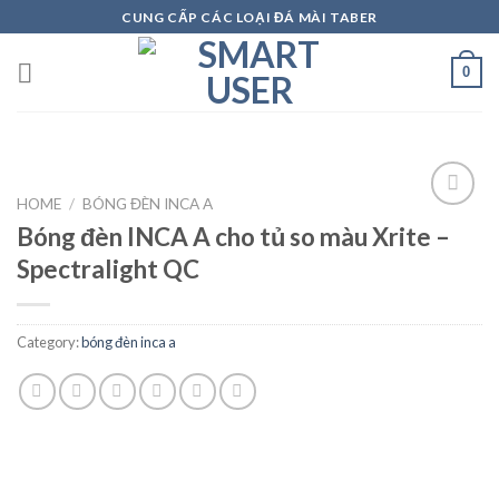
Skip
CUNG CẤP CÁC LOẠI ĐÁ MÀI TABER
to
content
0
HOME
/
BÓNG ĐÈN INCA A
Bóng đèn INCA A cho tủ so màu Xrite –
Spectralight QC
Add to
wishlist
Category:
bóng đèn inca a