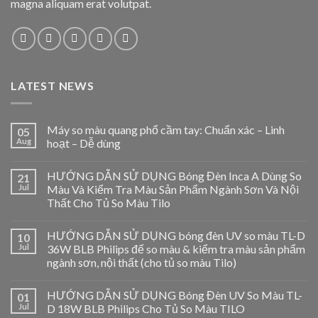
magna aliquam erat volutpat.
LATEST NEWS
Máy so màu quang phổ cầm tay: Chuẩn xác – Linh
05
Aug
hoạt – Dễ dùng
HƯỚNG DẪN SỬ DỤNG Bóng Đèn Inca A Dùng So
21
Jul
Màu Và Kiểm Tra Màu Sản Phẩm Ngành Sơn Và Nội
Thất Cho Tủ So Màu Tilo
HƯỚNG DẪN SỬ DỤNG bóng đèn UV so màu TL-D
10
Jul
36W BLB Philips để so màu & kiểm tra màu sản phẩm
ngành sơn, nội thất (cho tủ so màu Tilo)
HƯỚNG DẪN SỬ DỤNG Bóng Đèn UV So Màu TL-
01
Jul
D 18W BLB Philips Cho Tủ So Màu TILO