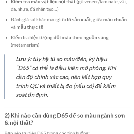
Kiểm tra màu vật liệu nội thất
(gỗ veneer/laminate, vải,
da, nhựa, đá nhân tạo…)
Đánh giá sai khác màu giữa
lô sản xuất
, giữa
mẫu chuẩn
và
mẫu thực tế
Kiểm tra hiện tượng
đổi màu theo nguồn sáng
(metamerism)
Lưu ý: tùy hệ tủ so màu/đèn, ký hiệu
“D65” có thể là điều kiện mô phỏng. Khi
cần độ chính xác cao, nên kết hợp quy
trình QC và thiết bị đo (nếu có) để kiểm
soát ổn định.
2) Khi nào cần dùng D65 để so màu ngành sơn
& nội thất?
Bạn nên ưu tiên D65 trong các tình huống: