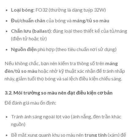
Loại bóng
: FO32 (thường là dạng tuýp 32W)
Đui/chuẩn chân
của bóng và
máng/tủ so màu
Chấn lưu (ballast)
: đúng loại theo thiết kế của tủ/máng
(điện tử hoặc từ)
Nguồn điện
phù hợp (theo tiêu chuẩn nơi sử dụng)
Nếu không chắc, bạn nên kiểm tra thông số trên
máng
đèn/tủ so màu
hoặc nhờ kỹ thuật xác nhận để tránh nhấp
nháy, giảm tuổi thọ bóng và sai lệch điều kiện chiếu sáng.
3.2. Môi trường so màu nên đạt điều kiện cơ bản
Để đánh giá màu ổn định:
Tránh ánh sáng ngoài lọt vào (ánh nắng, đèn trần khác
nguồn)
Bề mặt xung quanh khu so màu nên
trung tính
(xám) để