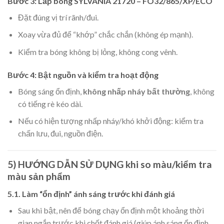
Bước 3: Lắp bóng SYLVANIA 21720 – FO32/865/XP/ECO
Đặt đúng vị trí rãnh/đui.
Xoay vừa đủ để “khớp” chắc chắn (không ép mạnh).
Kiểm tra bóng không bị lỏng, không cong vênh.
Bước 4: Bật nguồn và kiểm tra hoạt động
Bóng sáng ổn định,
không nhấp nháy bất thường
, không
có tiếng rè kéo dài.
Nếu có hiện tượng nhấp nháy/khó khởi động: kiểm tra
chấn lưu, đui, nguồn điện.
5) HƯỚNG DẪN SỬ DỤNG khi so màu/kiểm tra
màu sản phẩm
5.1. Làm “ổn định” ánh sáng trước khi đánh giá
Sau khi bật, nên để bóng chạy ổn định một khoảng thời
gian ngắn trước khi chốt đánh giá (giúp ánh sáng ổn định