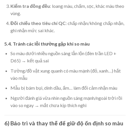
Kiểm tra đồng đều
: loang màu, chấm, sọc, khác màu theo
vùng.
Đối chiếu theo tiêu chí QC
: chấp nhận/không chấp nhận,
ghi nhận mức sai khác.
5.4. Tránh các lỗi thường gặp khi so màu
So màu dưới nhiều nguồn sáng lẫn lộn (đèn trần LED +
D65) → kết quả sai
Tường/đồ vật xung quanh có màu mạnh (đỏ, xanh…) hắt
vào mẫu
Mẫu bị bám bụi, dính dầu, ẩm… làm đổi cảm nhận màu
Người đánh giá vừa nhìn nguồn sáng mạnh/ngoài trời rồi
vào so ngay → mắt chưa kịp thích nghi
6) Bảo trì và thay thế để giữ độ ổn định so màu