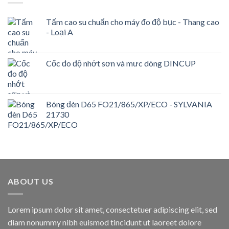
Tấm cao su chuẩn cho máy đo độ bục - Thang cao
- Loại A
Cốc đo độ nhớt sơn và mưc dòng DINCUP
Bóng đèn D65 FO21/865/XP/ECO - SYLVANIA
21730
ABOUT US
Lorem ipsum dolor sit amet, consectetuer adipiscing elit, sed
diam nonummy nibh euismod tincidunt ut laoreet dolore