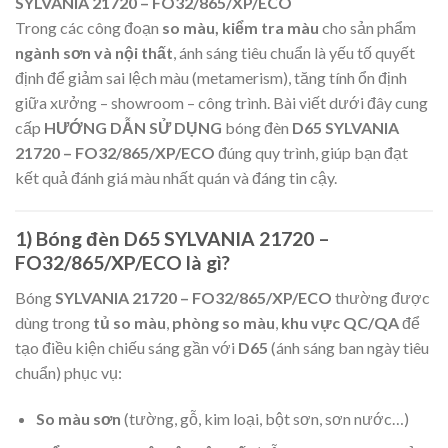
SYLVANIA 21720 – FO32/865/XP/ECO
Trong các công đoạn
so màu, kiểm tra màu
cho sản phẩm
ngành sơn và nội thất
, ánh sáng tiêu chuẩn là yếu tố quyết
định để giảm sai lệch màu (metamerism), tăng tính ổn định
giữa xưởng – showroom – công trình. Bài viết dưới đây cung
cấp
HƯỚNG DẪN SỬ DỤNG
bóng đèn
D65 SYLVANIA
21720 – FO32/865/XP/ECO
đúng quy trình, giúp bạn đạt
kết quả đánh giá màu nhất quán và đáng tin cậy.
1) Bóng đèn D65 SYLVANIA 21720 –
FO32/865/XP/ECO là gì?
Bóng
SYLVANIA 21720 – FO32/865/XP/ECO
thường được
dùng trong
tủ so màu
,
phòng so màu
,
khu vực QC/QA
để
tạo điều kiện chiếu sáng gần với
D65
(ánh sáng ban ngày tiêu
chuẩn) phục vụ:
So màu sơn
(tường, gỗ, kim loại, bột sơn, sơn nước…)