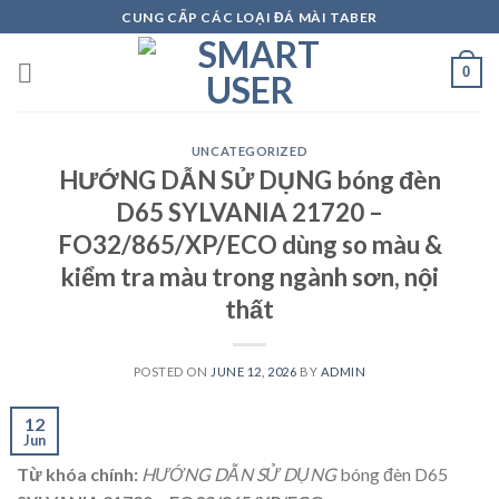
Skip
CUNG CẤP CÁC LOẠI ĐÁ MÀI TABER
to
content
0
UNCATEGORIZED
HƯỚNG DẪN SỬ DỤNG bóng đèn
D65 SYLVANIA 21720 –
FO32/865/XP/ECO dùng so màu &
kiểm tra màu trong ngành sơn, nội
thất
POSTED ON
JUNE 12, 2026
BY
ADMIN
12
Jun
Từ khóa chính:
HƯỚNG DẪN SỬ DỤNG
bóng đèn D65