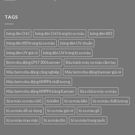
TAGS
bóng đèn D65
bóng đèn D65 trong tủ so màu
bóng đèn tl83
bóng đèn tl83 trong tủ so màu
bóng đèn UV chuẩn
bóng đèn UV giá rẻ
bóng đèn UV trong tủ so màu
Bơm nhu động EPST300 kamoer
Bảo hành máy so màu cầm tay
Máy bơm nhu động công nghiệp
Máy bơm nhu động Kamoer giá rẻ
Máy bơm nhu động KMPP6 chất lượng
Máy bơm nhu động KMPP6 hãng Kamoer
Sửa chữa máy so màu
Sửa máy so màu ci60
tủ kiểm
tủ so màu bền
tủ so màu chất lượng
tủ so màu dễ sử dụng
tủ so màu giá rẻ
tủ so màu gỗ
tủ so màu may mặc
tủ so màu tilo
tủ so màu trung quốc