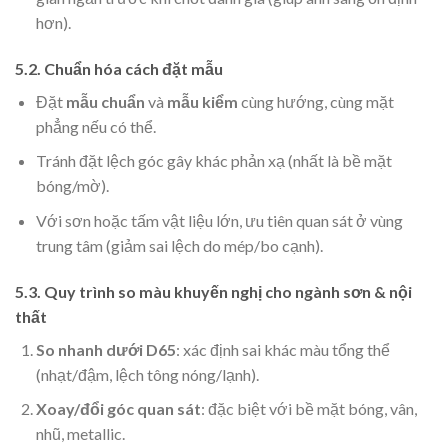
hơn).
5.2. Chuẩn hóa cách đặt mẫu
Đặt
mẫu chuẩn
và
mẫu kiểm
cùng hướng, cùng mặt
phẳng nếu có thể.
Tránh đặt lệch góc gây khác phản xạ (nhất là bề mặt
bóng/mờ).
Với sơn hoặc tấm vật liệu lớn, ưu tiên quan sát ở vùng
trung tâm (giảm sai lệch do mép/bo cạnh).
5.3. Quy trình so màu khuyến nghị cho ngành sơn & nội
thất
So nhanh dưới D65
: xác định sai khác màu tổng thể
(nhạt/đậm, lệch tông nóng/lạnh).
Xoay/đổi góc quan sát
: đặc biệt với bề mặt bóng, vân,
nhũ, metallic.