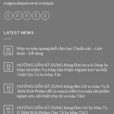
magna aliquam erat volutpat.
LATEST NEWS
Máy so màu quang phổ cầm tay: Chuẩn xác – Linh
05
Aug
hoạt – Dễ dùng
HƯỚNG DẪN SỬ DỤNG Bóng Đèn Inca A Dùng So
21
Jul
Màu Và Kiểm Tra Màu Sản Phẩm Ngành Sơn Và Nội
Thất Cho Tủ So Màu Tilo
HƯỚNG DẪN SỬ DỤNG bóng đèn UV so màu TL-D
10
Jul
36W BLB Philips để so màu & kiểm tra màu sản phẩm
ngành sơn, nội thất (cho tủ so màu Tilo)
HƯỚNG DẪN SỬ DỤNG Bóng Đèn UV So Màu TL-
01
Jul
D 18W BLB Philips Cho Tủ So Màu TILO