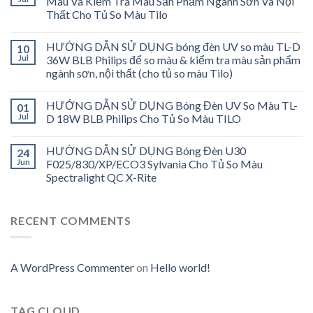
Màu Và Kiểm Tra Màu Sản Phẩm Ngành Sơn Và Nội
Thất Cho Tủ So Màu Tilo
HƯỚNG DẪN SỬ DỤNG bóng đèn UV so màu TL-D
10
Jul
36W BLB Philips để so màu & kiểm tra màu sản phẩm
ngành sơn, nội thất (cho tủ so màu Tilo)
HƯỚNG DẪN SỬ DỤNG Bóng Đèn UV So Màu TL-
01
Jul
D 18W BLB Philips Cho Tủ So Màu TILO
HƯỚNG DẪN SỬ DỤNG Bóng Đèn U30
24
Jun
F025/830/XP/ECO3 Sylvania Cho Tủ So Màu
Spectralight QC X-Rite
RECENT COMMENTS
A WordPress Commenter
on
Hello world!
TAG CLOUD