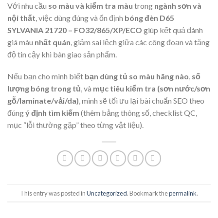
Với nhu cầu
so màu và kiểm tra màu
trong
ngành sơn và
nội thất
, việc dùng đúng và ổn định
bóng đèn D65
SYLVANIA 21720 – FO32/865/XP/ECO
giúp kết quả đánh
giá màu
nhất quán
, giảm sai lệch giữa các công đoạn và tăng
độ tin cậy khi bàn giao sản phẩm.
Nếu bạn cho mình biết
bạn dùng tủ so màu hãng nào
,
số
lượng bóng trong tủ
, và
mục tiêu kiểm tra (sơn nước/sơn
gỗ/laminate/vải/da)
, mình sẽ tối ưu lại bài chuẩn SEO theo
đúng
ý định tìm kiếm
(thêm bảng thông số, checklist QC,
mục “lỗi thường gặp” theo từng vật liệu).
This entry was posted in
Uncategorized
. Bookmark the
permalink
.