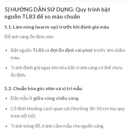
5) HƯỚNG DẪN SỬ DỤNG: Quy trình bật
nguồn TL83 để so màu chuẩn
5.1. Làm nóng (warm-up) trước khi đánh giá màu
Để ánh sáng ổn định, nên:
Bật nguồn
TL83
và
đợi ổn định vài phút
trước khi chấm
màu.
Tránh đánh giá ngay khi vừa bật vì ánh sáng có thể chưa
ổn định.
5.2. Chuẩn hóa góc nhìn và vị trí mẫu
Đặt mẫu ở
giữa vùng chiếu sáng
.
Cố định khoảng cách quan sát (thường 30–50 cm tùy quy
trình nội bộ).
Tránh bóng đổ, tránh cầm mẫu che nguồn sáng.