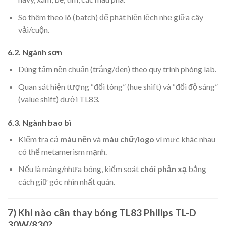
So thêm theo lô (batch) để phát hiện lệch nhẹ giữa cây
vải/cuộn.
6.2. Ngành sơn
Dùng tấm nền chuẩn (trắng/đen) theo quy trình phòng lab.
Quan sát hiện tượng “đổi tông” (hue shift) và “đổi độ sáng”
(value shift) dưới TL83.
6.3. Ngành bao bì
Kiểm tra cả
màu nền
và
màu chữ/logo
vì mực khác nhau
có thể metamerism mạnh.
Nếu là màng/nhựa bóng, kiểm soát
chói phản xạ
bằng
cách giữ góc nhìn nhất quán.
7) Khi nào cần thay bóng TL83 Philips TL-D
30W/830?