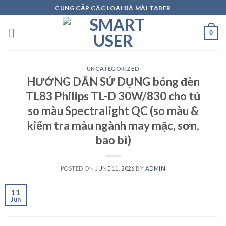
Skip
CUNG CẤP CÁC LOẠI ĐÁ MÀI TABER
to
content
0
UNCATEGORIZED
HƯỚNG DẪN SỬ DỤNG bóng đèn
TL83 Philips TL-D 30W/830 cho tủ
so màu Spectralight QC (so màu &
kiểm tra màu ngành may mặc, sơn,
bao bì)
POSTED ON
JUNE 11, 2026
BY
ADMIN
11
Jun