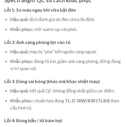
Spectralight QC và cách khắc phục
Lỗi 1: So màu ngay khi vừa bật đèn
Hậu quả:
lệch đánh giá do đèn chưa ổn định.
Khắc phục:
chờ warm-up vài phút.
Lỗi 2: Ánh sáng phòng lọt vào tủ
Hậu quả:
màu bị “pha” bởi nguồn sáng ngoài.
Khắc phục:
đóng tủ kín, giảm ánh sáng phòng, đứng đúng
vị trí quan sát.
Lỗi 3: Dùng sai bóng (khác mã/khác nhiệt màu)
Hậu quả:
kết quả QC không đồng nhất giữa các điểm.
Khắc phục:
chuẩn hóa đúng
TL-D 30W/830 (TL83)
theo
cấu hình tủ.
Lỗi 4: Bóng bẩn / tủ bám bụi