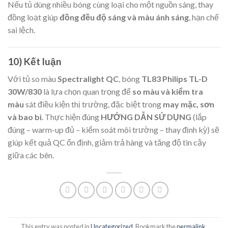
Nếu tủ dùng nhiều bóng cùng loại cho một nguồn sáng, thay
đồng loạt giúp
đồng đều độ sáng và màu ánh sáng
, hạn chế
sai lệch.
10) Kết luận
Với tủ so màu
Spectralight QC
, bóng
TL83 Philips TL-D
30W/830
là lựa chọn quan trọng để
so màu và kiểm tra
màu
sát điều kiện thị trường, đặc biệt trong
may mặc, sơn
và bao bì
. Thực hiện đúng
HƯỚNG DẪN SỬ DỤNG
(lắp
đúng – warm-up đủ – kiểm soát môi trường – thay định kỳ) sẽ
giúp kết quả QC ổn định, giảm trả hàng và tăng độ tin cậy
giữa các bên.
This entry was posted in
Uncategorized
. Bookmark the
permalink
.