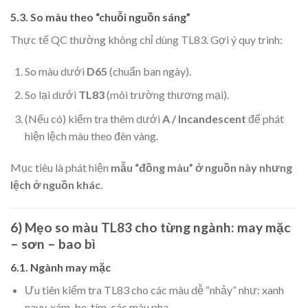
5.3. So màu theo “chuỗi nguồn sáng”
Thực tế QC thường không chỉ dùng TL83. Gợi ý quy trình:
So màu dưới
D65
(chuẩn ban ngày).
So lại dưới
TL83
(môi trường thương mại).
(Nếu có) kiểm tra thêm dưới
A / Incandescent
để phát
hiện lệch màu theo đèn vàng.
Mục tiêu là phát hiện
mẫu “đồng màu” ở nguồn này nhưng
lệch ở nguồn khác
.
6) Mẹo so màu TL83 cho từng ngành: may mặc
– sơn – bao bì
6.1. Ngành may mặc
Ưu tiên kiểm tra TL83 cho các màu dễ “nhảy” như: xanh
navy, xám, be, tím, các màu pha.