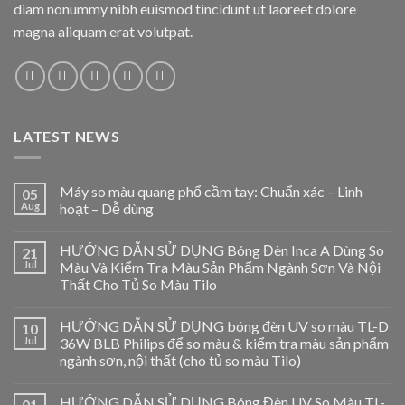
diam nonummy nibh euismod tincidunt ut laoreet dolore
magna aliquam erat volutpat.
LATEST NEWS
Máy so màu quang phổ cầm tay: Chuẩn xác – Linh
05
Aug
hoạt – Dễ dùng
HƯỚNG DẪN SỬ DỤNG Bóng Đèn Inca A Dùng So
21
Jul
Màu Và Kiểm Tra Màu Sản Phẩm Ngành Sơn Và Nội
Thất Cho Tủ So Màu Tilo
HƯỚNG DẪN SỬ DỤNG bóng đèn UV so màu TL-D
10
Jul
36W BLB Philips để so màu & kiểm tra màu sản phẩm
ngành sơn, nội thất (cho tủ so màu Tilo)
HƯỚNG DẪN SỬ DỤNG Bóng Đèn UV So Màu TL-
01