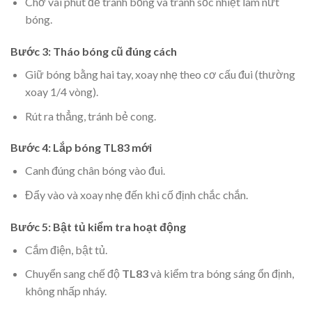
Chờ vài phút để tránh bỏng và tránh sốc nhiệt làm nứt
bóng.
Bước 3: Tháo bóng cũ đúng cách
Giữ bóng bằng hai tay, xoay nhẹ theo cơ cấu đui (thường
xoay 1/4 vòng).
Rút ra thẳng, tránh bẻ cong.
Bước 4: Lắp bóng TL83 mới
Canh đúng chân bóng vào đui.
Đẩy vào và xoay nhẹ đến khi cố định chắc chắn.
Bước 5: Bật tủ kiểm tra hoạt động
Cắm điện, bật tủ.
Chuyển sang chế độ
TL83
và kiểm tra bóng sáng ổn định,
không nhấp nháy.