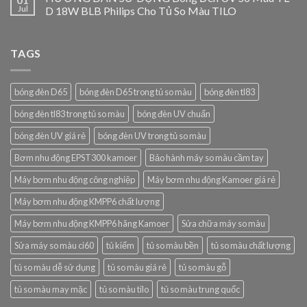
Jul
D 18W BLB Philips Cho Tủ So Màu TILO
TAGS
bóng đèn D65
bóng đèn D65 trong tủ so màu
bóng đèn tl83
bóng đèn tl83 trong tủ so màu
bóng đèn UV chuẩn
bóng đèn UV giá rẻ
bóng đèn UV trong tủ so màu
Bơm nhu động EPST300 kamoer
Bảo hành máy so màu cầm tay
Máy bơm nhu động công nghiệp
Máy bơm nhu động Kamoer giá rẻ
Máy bơm nhu động KMPP6 chất lượng
Máy bơm nhu động KMPP6 hãng Kamoer
Sửa chữa máy so màu
Sửa máy so màu ci60
tủ kiểm
tủ so màu bền
tủ so màu chất lượng
tủ so màu dễ sử dụng
tủ so màu giá rẻ
tủ so màu gỗ
tủ so màu may mặc
tủ so màu tilo
tủ so màu trung quốc