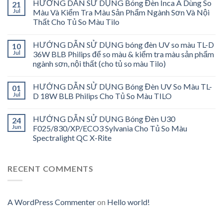
HƯỚNG DẪN SỬ DỤNG Bóng Đèn Inca A Dùng So
21
Jul
Màu Và Kiểm Tra Màu Sản Phẩm Ngành Sơn Và Nội
Thất Cho Tủ So Màu Tilo
HƯỚNG DẪN SỬ DỤNG bóng đèn UV so màu TL-D
10
Jul
36W BLB Philips để so màu & kiểm tra màu sản phẩm
ngành sơn, nội thất (cho tủ so màu Tilo)
HƯỚNG DẪN SỬ DỤNG Bóng Đèn UV So Màu TL-
01
Jul
D 18W BLB Philips Cho Tủ So Màu TILO
HƯỚNG DẪN SỬ DỤNG Bóng Đèn U30
24
Jun
F025/830/XP/ECO3 Sylvania Cho Tủ So Màu
Spectralight QC X-Rite
RECENT COMMENTS
A WordPress Commenter
on
Hello world!