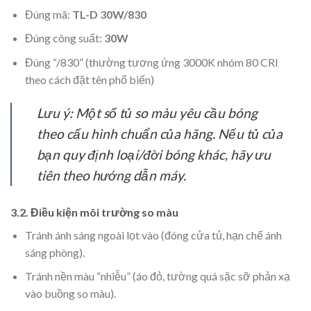
Đúng mã:
TL-D 30W/830
Đúng công suất:
30W
Đúng “/830” (thường tương ứng 3000K nhóm 80 CRI
theo cách đặt tên phổ biến)
Lưu ý: Một số tủ so màu yêu cầu bóng
theo cấu hình chuẩn của hãng. Nếu tủ của
bạn quy định loại/đời bóng khác, hãy ưu
tiên theo hướng dẫn máy.
3.2. Điều kiện môi trường so màu
Tránh ánh sáng ngoài lọt vào (đóng cửa tủ, hạn chế ánh
sáng phòng).
Tránh nền màu “nhiễu” (áo đỏ, tường quá sặc sỡ phản xạ
vào buồng so màu).