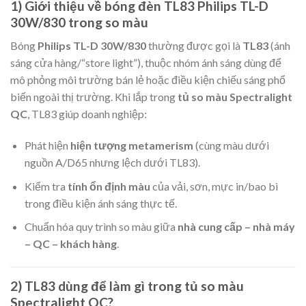
1) Giới thiệu về bóng đèn TL83 Philips TL-D
30W/830 trong so màu
Bóng
Philips TL-D 30W/830
thường được gọi là
TL83
(ánh
sáng cửa hàng/“store light”), thuộc nhóm ánh sáng dùng để
mô phỏng môi trường bán lẻ hoặc điều kiện chiếu sáng phổ
biến ngoài thị trường. Khi lắp trong
tủ so màu Spectralight
QC
, TL83 giúp doanh nghiệp:
Phát hiện
hiện tượng metamerism
(cùng màu dưới
nguồn A/D65 nhưng lệch dưới TL83).
Kiểm tra
tính ổn định màu
của vải, sơn, mực in/bao bì
trong điều kiện ánh sáng thực tế.
Chuẩn hóa quy trình so màu giữa
nhà cung cấp – nhà máy
– QC – khách hàng
.
2) TL83 dùng để làm gì trong tủ so màu
Spectralight QC?