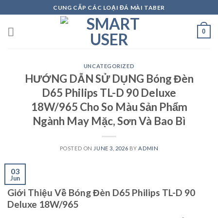
Skip
CUNG CẤP CÁC LOẠI ĐÁ MÀI TABER
to
content
0
UNCATEGORIZED
HƯỚNG DẪN SỬ DỤNG Bóng Đèn
D65 Philips TL-D 90 Deluxe
18W/965 Cho So Màu Sản Phẩm
Ngành May Mặc, Sơn Và Bao Bì
POSTED ON
JUNE 3, 2026
BY
ADMIN
03
Jun
Giới Thiệu Về Bóng Đèn D65 Philips TL-D 90
Deluxe 18W/965