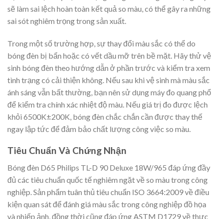
sẽ làm sai lệch hoàn toàn kết quả so màu, có thể gây ra những
sai sót nghiêm trọng trong sản xuất.
Trong một số trường hợp, sự thay đổi màu sắc có thể do
bóng đèn bị bẩn hoặc có vết dầu mỡ trên bề mặt. Hãy thử vệ
sinh bóng đèn theo hướng dẫn ở phần trước và kiểm tra xem
tình trạng có cải thiện không. Nếu sau khi vệ sinh mà màu sắc
ánh sáng vẫn bất thường, bạn nên sử dụng máy đo quang phổ
để kiểm tra chính xác nhiệt độ màu. Nếu giá trị đo được lệch
khỏi 6500K±200K, bóng đèn chắc chắn cần được thay thế
ngay lập tức để đảm bảo chất lượng công việc so màu.
Tiêu Chuẩn Và Chứng Nhận
Bóng đèn D65 Philips TL-D 90 Deluxe 18W/965 đáp ứng đầy
đủ các tiêu chuẩn quốc tế nghiêm ngặt về so màu trong công
nghiệp. Sản phẩm tuân thủ tiêu chuẩn ISO 3664:2009 về điều
kiện quan sát để đánh giá màu sắc trong công nghiệp đồ họa
và nhiếp ảnh, đồng thời cũng đáp ứng ASTM D1729 về thực