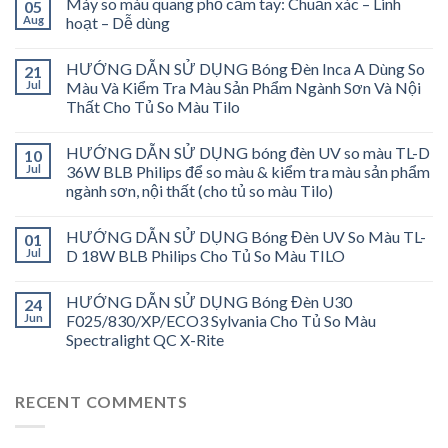
Máy so màu quang phổ cầm tay: Chuẩn xác – Linh
05
Aug
hoạt – Dễ dùng
HƯỚNG DẪN SỬ DỤNG Bóng Đèn Inca A Dùng So
21
Jul
Màu Và Kiểm Tra Màu Sản Phẩm Ngành Sơn Và Nội
Thất Cho Tủ So Màu Tilo
HƯỚNG DẪN SỬ DỤNG bóng đèn UV so màu TL-D
10
Jul
36W BLB Philips để so màu & kiểm tra màu sản phẩm
ngành sơn, nội thất (cho tủ so màu Tilo)
HƯỚNG DẪN SỬ DỤNG Bóng Đèn UV So Màu TL-
01
Jul
D 18W BLB Philips Cho Tủ So Màu TILO
HƯỚNG DẪN SỬ DỤNG Bóng Đèn U30
24
Jun
F025/830/XP/ECO3 Sylvania Cho Tủ So Màu
Spectralight QC X-Rite
RECENT COMMENTS