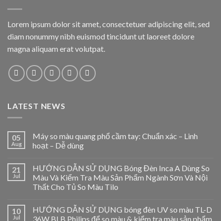
Lorem ipsum dolor sit amet, consectetuer adipiscing elit, sed
diam nonummy nibh euismod tincidunt ut laoreet dolore
magna aliquam erat volutpat.
LATEST NEWS
Máy so màu quang phổ cầm tay: Chuẩn xác – Linh
05
Aug
hoạt – Dễ dùng
HƯỚNG DẪN SỬ DỤNG Bóng Đèn Inca A Dùng So
21
Jul
Màu Và Kiểm Tra Màu Sản Phẩm Ngành Sơn Và Nội
Thất Cho Tủ So Màu Tilo
HƯỚNG DẪN SỬ DỤNG bóng đèn UV so màu TL-D
10
Jul
36W BLB Philips để so màu & kiểm tra màu sản phẩm