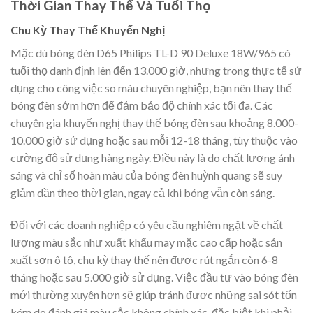
Thời Gian Thay Thế Và Tuổi Thọ
Chu Kỳ Thay Thế Khuyến Nghị
Mặc dù bóng đèn D65 Philips TL-D 90 Deluxe 18W/965 có
tuổi thọ danh định lên đến 13.000 giờ, nhưng trong thực tế sử
dụng cho công việc so màu chuyên nghiệp, bạn nên thay thế
bóng đèn sớm hơn để đảm bảo độ chính xác tối đa. Các
chuyên gia khuyến nghị thay thế bóng đèn sau khoảng 8.000-
10.000 giờ sử dụng hoặc sau mỗi 12-18 tháng, tùy thuộc vào
cường độ sử dụng hàng ngày. Điều này là do chất lượng ánh
sáng và chỉ số hoàn màu của bóng đèn huỳnh quang sẽ suy
giảm dần theo thời gian, ngay cả khi bóng vẫn còn sáng.
Đối với các doanh nghiệp có yêu cầu nghiêm ngặt về chất
lượng màu sắc như xuất khẩu may mặc cao cấp hoặc sản
xuất sơn ô tô, chu kỳ thay thế nên được rút ngắn còn 6-8
tháng hoặc sau 5.000 giờ sử dụng. Việc đầu tư vào bóng đèn
mới thường xuyên hơn sẽ giúp tránh được những sai sót tốn
kém do đánh giá màu sắc không chính xác, đặc biệt khi phải