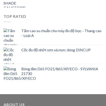
TOP RATED
Tấm cao su chuẩn cho máy đo độ bục - Thang cao
- Loại A
Cốc đo độ nhớt sơn và mưc dòng DINCUP
Bóng đèn D65 FO21/865/XP/ECO - SYLVANIA
21730
ABOUT US