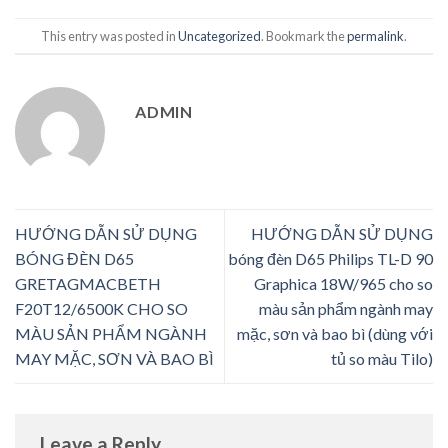
This entry was posted in
Uncategorized
. Bookmark the
permalink
.
ADMIN
HƯỚNG DẪN SỬ DỤNG
HƯỚNG DẪN SỬ DỤNG
BÓNG ĐÈN D65
bóng đèn D65 Philips TL-D 90
GRETAGMACBETH
Graphica 18W/965 cho so
F20T12/6500K CHO SO
màu sản phẩm ngành may
MÀU SẢN PHẨM NGÀNH
mặc, sơn và bao bì (dùng với
MAY MẶC, SƠN VÀ BAO BÌ
tủ so màu Tilo)
Leave a Reply