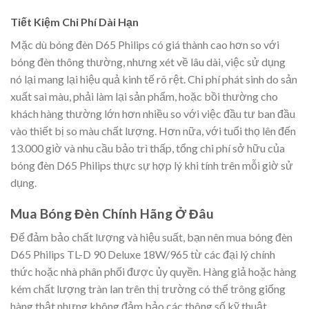
Tiết Kiệm Chi Phí Dài Hạn
Mặc dù bóng đèn D65 Philips có giá thành cao hơn so với
bóng đèn thông thường, nhưng xét về lâu dài, việc sử dụng
nó lại mang lại hiệu quả kinh tế rõ rệt. Chi phí phát sinh do sản
xuất sai màu, phải làm lại sản phẩm, hoặc bồi thường cho
khách hàng thường lớn hơn nhiều so với việc đầu tư ban đầu
vào thiết bị so màu chất lượng. Hơn nữa, với tuổi thọ lên đến
13.000 giờ và nhu cầu bảo trì thấp, tổng chi phí sở hữu của
bóng đèn D65 Philips thực sự hợp lý khi tính trên mỗi giờ sử
dụng.
Mua Bóng Đèn Chính Hãng Ở Đâu
Để đảm bảo chất lượng và hiệu suất, bạn nên mua bóng đèn
D65 Philips TL-D 90 Deluxe 18W/965 từ các đại lý chính
thức hoặc nhà phân phối được ủy quyền. Hàng giả hoặc hàng
kém chất lượng tràn lan trên thị trường có thể trông giống
hàng thật nhưng không đảm bảo các thông số kỹ thuật