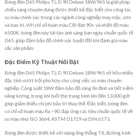
Bóng đèn D65 Philips TL-D 90 Deluxe 18W/965 là giải pháp
chiếu sáng chuyên dụng được thiết kế đặc biệt cho công tác
so màu chính xác trong các ngành công nghiệp may mặc, sơn
và bao bì. Với chỉ số hoàn màu CRI đạt 90+ và nhiệt độ màu
6500K, bóng đèn này tái tạo ánh sáng ban ngày chuẩn quốc tế
D65, giúp đảm bảo độ chính xác tuyệt đối khi đánh giá màu
sắc sản phẩm.
Đặc Điểm Kỹ Thuật Nổi Bật
Bóng đèn D65 Philips TL-D 90 Deluxe 18W/965 sở hữu nhiều
đặc tính vượt trội phù hợp cho công việc so màu chuyên
nghiệp. Công suất 18W đảm bảo độ sáng ổn định và tiết kiệm
năng lượng, trong khi tuổi thọ trung bình lên đến 13.000 giờ
giúp giảm thiểu chi phí bảo trì thay thế. Đặc biệt, bóng đèn
có chỉ số hoàn màu Ra >90, đáp ứng các tiêu chuẩn quốc tế về
so màu như ISO 3664, ASTM D1729 và DIN 6173.
Bóng đèn được thiết kế với dạng ống thẳng T8, đường kính