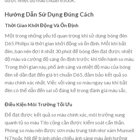
được nhiệt độ màu chuẩn 6500K.
Hướng Dẫn Sử Dụng Đúng Cách
Thời Gian Khởi Động Và Ổn Định
Một trong những yếu tố quan trọng khi sử dụng bóng đèn
D65 Philips là thời gian khởi động và ổn định. Mỗi khi bật
đèn, bạn nên đợi ít nhất 30 phút để bóng đèn đạt được nhiệt
độ màu và cường độ sáng ổn định trước khi tiến hành so màu.
Trong thời gian này, phổ ánh sáng và nhiệt độ màu của bóng
đèn sẽ dần đạt đến giá trị chuẩn D65, đảm bảo kết quả so
màu chính xác nhất. Việc vội vàng so màu ngay sau khi bật
đèn có thể dẫn đến sai số đáng kể trong đánh giá màu sắc.
Điều Kiện Môi Trường Tối Ưu
Để đạt được kết quả so màu chính xác, môi trường xung
quanh tủ so màu Tilo cũng cần được kiểm soát cẩn thận.
Phòng so màu nên được sơn màu trung tính như xám Munsell
N7 hoặc N8 để tránh phản chiếu ánh sáng màu ảnh hưởng