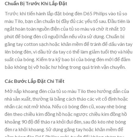
Chuẩn Bị Trước Khi Lắp Đặt
Trước khi tiến hành lắp đặt bóng đèn D65 Philips vào tủ so
màu Tilo, bạn cần chuẩn bị đầy đủ các yếu tố sau. Đầu tiên là
ngắt hoàn toàn nguồn điện của tủ so màu và chờ ít nhất 10
phút để bóng đèn cũ nguội hẳn nếu vừa sử dụng. Chuẩn bị
găng tay cotton sạch hoặc khăn mềm để tránh để dấu vân tay
lên bóng đèn, vì dầu từ da tay có thể làm giảm tuổi thọ và hiệu
suất của bóng. Kiểm tra kỹ bao bì của bóng đèn mới để đảm
bảo không bị vỡ hoặc hư hỏng trong quá trình vận chuyển.
Các Bước Lắp Đặt Chi Tiết
Mở nắp khoang đèn của tủ so màu Tilo theo hướng dẫn của
nhà sản xuất, thường là bằng cách tháo các vít cố định hoặc
nhấn các nút mở khóa. Nếu có bóng đèn cũ, xoay nhẹ bóng
đèn theo chiều kim đồng hồ hoặc ngược chiều kim đồng hồ
khoảng 90 độ để tháo ra khỏi đui đèn, sau đó kéo nhẹ bóng
đèn ra khỏi khoang. Sử dụng găng tay hoặc khăn mềm để
cầm bóng đèn D65 Philips mới, tuyệt đối không chạm tay