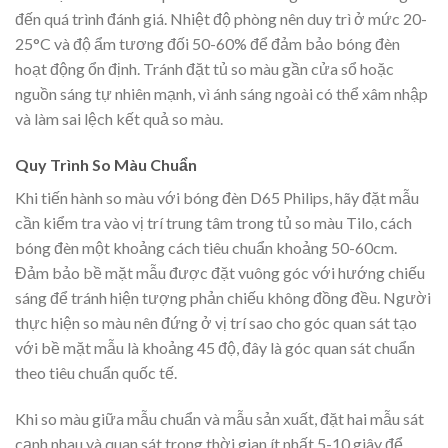
đến quá trình đánh giá. Nhiệt độ phòng nên duy trì ở mức 20-
25°C và độ ẩm tương đối 50-60% để đảm bảo bóng đèn
hoạt động ổn định. Tránh đặt tủ so màu gần cửa sổ hoặc
nguồn sáng tự nhiên mạnh, vì ánh sáng ngoài có thể xâm nhập
và làm sai lệch kết quả so màu.
Quy Trình So Màu Chuẩn
Khi tiến hành so màu với bóng đèn D65 Philips, hãy đặt mẫu
cần kiểm tra vào vị trí trung tâm trong tủ so màu Tilo, cách
bóng đèn một khoảng cách tiêu chuẩn khoảng 50-60cm.
Đảm bảo bề mặt mẫu được đặt vuông góc với hướng chiếu
sáng để tránh hiện tượng phản chiếu không đồng đều. Người
thực hiện so màu nên đứng ở vị trí sao cho góc quan sát tạo
với bề mặt mẫu là khoảng 45 độ, đây là góc quan sát chuẩn
theo tiêu chuẩn quốc tế.
Khi so màu giữa mẫu chuẩn và mẫu sản xuất, đặt hai mẫu sát
cạnh nhau và quan sát trong thời gian ít nhất 5-10 giây để