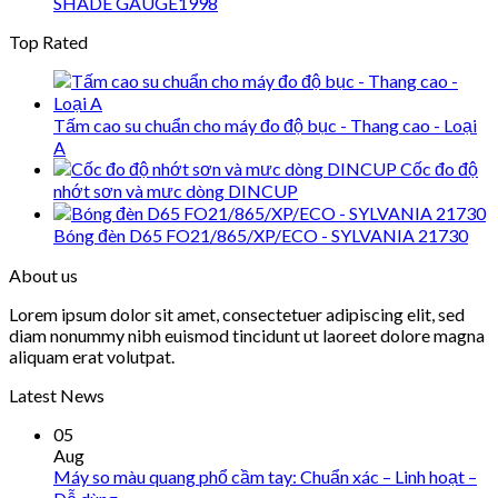
SHADE GAUGE1998
Top Rated
Tấm cao su chuẩn cho máy đo độ bục - Thang cao - Loại
A
Cốc đo độ
nhớt sơn và mưc dòng DINCUP
Bóng đèn D65 FO21/865/XP/ECO - SYLVANIA 21730
About us
Lorem ipsum dolor sit amet, consectetuer adipiscing elit, sed
diam nonummy nibh euismod tincidunt ut laoreet dolore magna
aliquam erat volutpat.
Latest News
05
Aug
Máy so màu quang phổ cầm tay: Chuẩn xác – Linh hoạt –