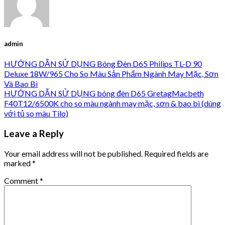
admin
HƯỚNG DẪN SỬ DỤNG Bóng Đèn D65 Philips TL-D 90
Deluxe 18W/965 Cho So Màu Sản Phẩm Ngành May Mặc, Sơn
Và Bao Bì
HƯỚNG DẪN SỬ DỤNG bóng đèn D65 GretagMacbeth
F40T12/6500K cho so màu ngành may mặc, sơn & bao bì (dùng
với tủ so màu Tilo)
Leave a Reply
Your email address will not be published.
Required fields are
marked
*
Comment
*