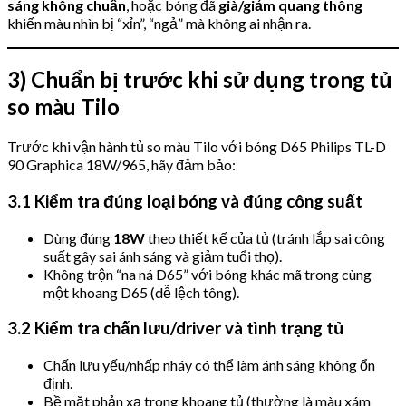
sáng không chuẩn
, hoặc bóng đã
già/giảm quang thông
khiến màu nhìn bị “xỉn”, “ngả” mà không ai nhận ra.
3) Chuẩn bị trước khi sử dụng trong tủ
so màu Tilo
Trước khi vận hành tủ so màu Tilo với bóng D65 Philips TL-D
90 Graphica 18W/965, hãy đảm bảo:
3.1 Kiểm tra đúng loại bóng và đúng công suất
Dùng đúng
18W
theo thiết kế của tủ (tránh lắp sai công
suất gây sai ánh sáng và giảm tuổi thọ).
Không trộn “na ná D65” với bóng khác mã trong cùng
một khoang D65 (dễ lệch tông).
3.2 Kiểm tra chấn lưu/driver và tình trạng tủ
Chấn lưu yếu/nhấp nháy có thể làm ánh sáng không ổn
định.
Bề mặt phản xạ trong khoang tủ (thường là màu xám