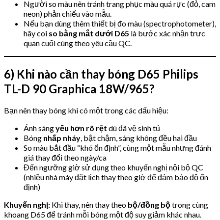
Người so màu nên tránh trang phục màu quá rực (đỏ, cam
neon) phản chiếu vào mẫu.
Nếu bạn dùng thêm thiết bị đo màu (spectrophotometer),
hãy coi
so bằng mắt dưới D65
là bước xác nhận trực
quan cuối cùng theo yêu cầu QC.
6) Khi nào cần thay bóng D65 Philips
TL-D 90 Graphica 18W/965?
Bạn nên thay bóng khi có một trong các dấu hiệu:
Ánh sáng
yếu hơn rõ rệt
dù đã vệ sinh tủ
Bóng
nhấp nháy
, bật chậm, sáng không đều hai đầu
So màu bắt đầu “khó ổn định”, cùng một mẫu nhưng đánh
giá thay đổi theo ngày/ca
Đến ngưỡng giờ sử dụng theo khuyến nghị nội bộ QC
(nhiều nhà máy đặt lịch thay theo giờ để đảm bảo độ ổn
định)
Khuyến nghị:
Khi thay, nên thay theo
bộ/đồng bộ
trong cùng
khoang D65 để tránh mỗi bóng một độ suy giảm khác nhau.