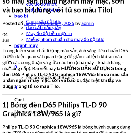
so màu sản phẩm ngành may mặc, sơn
cốc đo độ nhớt
và bao bì (dùng với tủ so màu Tilo)
Máy đo độ bóng
bao bì
Cao su đo độ bục
Posted on
June 4, 2026
June 4, 2026
by
admin
dao cắt mẫu giấy
Máy đo độ bền mực in
04
Miếng nhôm chuẩn cho máy đo độ bục
Jun
ngành may
Trong kiểm soát chất lượng màu sắc, ánh sáng tiêu chuẩn D65
là điều kiện quan sát quan trọng để giảm sai lệch khi so màu
giữa các công đoạn và giữa các bên (nhà máy – khách hàng –
0
nhà cung cấp). Bài viết này là
HƯỚNG DẪN SỬ DỤNG
bóng
đèn D65 Philips TL-D 90 Graphica 18W/965
khi
so màu sản
No products in the cart.
phẩm ngành may mặc, sơn và bao bì
, đặc biệt khi
lắp và
dùng trong tủ so màu Tilo
.
0
Cart
1) Bóng đèn D65 Philips TL-D 90
No products in the cart.
Graphica 18W/965 là gì?
Philips TL-D 90 Graphica 18W/965
là bóng huỳnh quang dạng
tuýp (T8) được dùng phổ biến trong
tủ so màu
để tạo nguồn