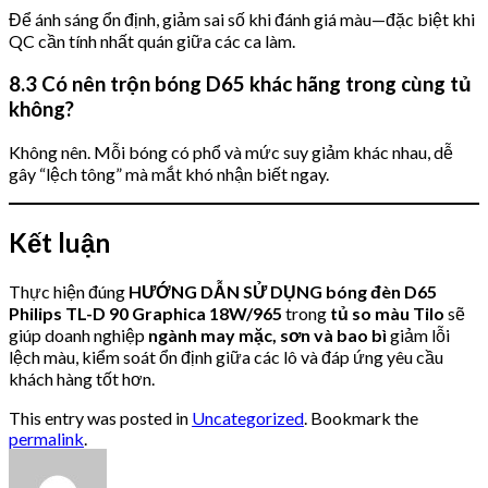
Để ánh sáng ổn định, giảm sai số khi đánh giá màu—đặc biệt khi
QC cần tính nhất quán giữa các ca làm.
8.3 Có nên trộn bóng D65 khác hãng trong cùng tủ
không?
Không nên. Mỗi bóng có phổ và mức suy giảm khác nhau, dễ
gây “lệch tông” mà mắt khó nhận biết ngay.
Kết luận
Thực hiện đúng
HƯỚNG DẪN SỬ DỤNG bóng đèn D65
Philips TL-D 90 Graphica 18W/965
trong
tủ so màu Tilo
sẽ
giúp doanh nghiệp
ngành may mặc, sơn và bao bì
giảm lỗi
lệch màu, kiểm soát ổn định giữa các lô và đáp ứng yêu cầu
khách hàng tốt hơn.
This entry was posted in
Uncategorized
. Bookmark the
permalink
.