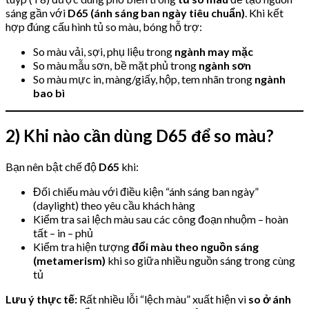
sáng gần với
D65 (ánh sáng ban ngày tiêu chuẩn)
. Khi kết
hợp đúng cấu hình tủ so màu, bóng hỗ trợ:
So màu vải, sợi, phụ liệu trong
ngành may mặc
So màu mẫu sơn, bề mặt phủ trong
ngành sơn
So màu mực in, màng/giấy, hộp, tem nhãn trong
ngành
bao bì
2) Khi nào cần dùng D65 để so màu?
Bạn nên bật chế độ
D65
khi:
Đối chiếu màu với điều kiện “ánh sáng ban ngày”
(daylight) theo yêu cầu khách hàng
Kiểm tra sai lệch màu sau các công đoạn nhuộm – hoàn
tất – in – phủ
Kiểm tra hiện tượng
đổi màu theo nguồn sáng
(metamerism)
khi so giữa nhiều nguồn sáng trong cùng
tủ
Lưu ý thực tế:
Rất nhiều lỗi “lệch màu” xuất hiện vì
so ở ánh