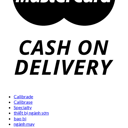
Calibrade
Calibrase
Specialty
thiết bị ngành sơn
bao bì
ngành may