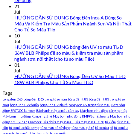
Dễ dùng
21
Jul
HƯỚNG DẪN SỬ DỤNG Bóng Đèn Inca A Dùng So
Màu Và Kiểm Tra Màu Sản Phẩm Ngành Sơn Và Nội Thất
Cho Tủ So Màu Tilo
10
Jul
HƯỚNG DẪN SỬ DỤNG bóng đèn UV so màu TL-D
36W BLB Philips để so màu & kiểm tra màu sản phẩm
ngành sơn, nội thất (cho tủ so màu Tilo)
01
Jul
HƯỚNG DẪN SỬ DỤNG Bóng Đèn UV So Màu TL-D
18W BLB Philips Cho Tủ So Màu TILO
Tags
bóng đèn D65
bóng đèn D65 trong tủ so màu
bóng đèn tl83
bóng đèn tl83 trong tủ so
màu
bóng đèn UV chuẩn
bóng đèn UV giá rẻ
bóng đèn UV trong tủ so màu
Bơm nhu
động EPST300 kamoer
Bảo hành máy so màu cầm tay
Máy bơm nhu động công nghiệp
Máy bơm nhu động Kamoer giá rẻ
Máy bơm nhu động KMPP6 chất lượng
Máy bơm nhu
động KMPP6 hãng Kamoer
Sửa chữa máy so màu
Sửa máy so màu ci60
tủ kiểm
tủ so màu
bền
tủ so màu chất lượng
tủ so màu dễ sử dụng
tủ so màu giá rẻ
tủ so màu gỗ
tủ so màu
may mặc
tủ so màu tilo
tủ so màu trung quốc