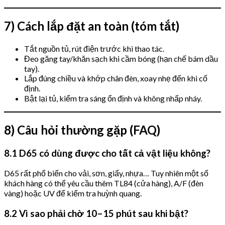
7) Cách lắp đặt an toàn (tóm tắt)
Tắt nguồn tủ, rút điện trước khi thao tác.
Đeo găng tay/khăn sạch khi cầm bóng (hạn chế bám dầu
tay).
Lắp đúng chiều và khớp chân đèn, xoay nhẹ đến khi cố
định.
Bật lại tủ, kiểm tra sáng ổn định và không nhấp nháy.
8) Câu hỏi thường gặp (FAQ)
8.1 D65 có dùng được cho tất cả vật liệu không?
D65 rất phổ biến cho vải, sơn, giấy, nhựa… Tuy nhiên một số
khách hàng có thể yêu cầu thêm TL84 (cửa hàng), A/F (đèn
vàng) hoặc UV để kiểm tra huỳnh quang.
8.2 Vì sao phải chờ 10–15 phút sau khi bật?