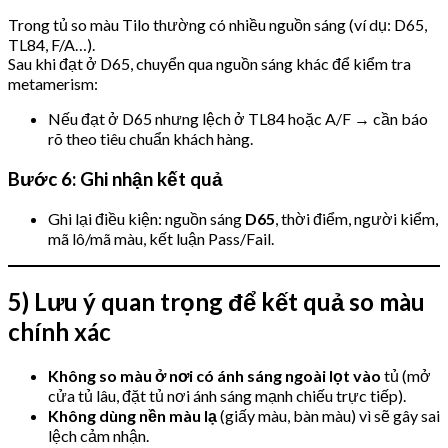
Trong tủ so màu Tilo thường có nhiều nguồn sáng (ví dụ: D65,
TL84, F/A…).
Sau khi đạt ở D65, chuyển qua nguồn sáng khác để kiểm tra
metamerism:
Nếu đạt ở D65 nhưng lệch ở TL84 hoặc A/F → cần báo
rõ theo tiêu chuẩn khách hàng.
Bước 6: Ghi nhận kết quả
Ghi lại điều kiện: nguồn sáng
D65
, thời điểm, người kiểm,
mã lô/mã màu, kết luận Pass/Fail.
5) Lưu ý quan trọng để kết quả so màu
chính xác
Không so màu ở nơi có ánh sáng ngoài lọt vào
tủ (mở
cửa tủ lâu, đặt tủ nơi ánh sáng mạnh chiếu trực tiếp).
Không dùng nền màu lạ
(giấy màu, bàn màu) vì sẽ gây sai
lệch cảm nhận.