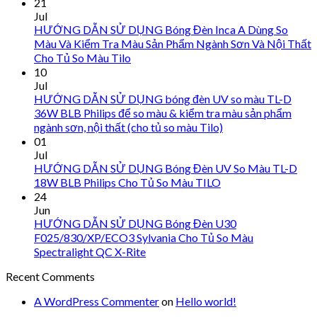
21
Jul
HƯỚNG DẪN SỬ DỤNG Bóng Đèn Inca A Dùng So
Màu Và Kiểm Tra Màu Sản Phẩm Ngành Sơn Và Nội Thất
Cho Tủ So Màu Tilo
10
Jul
HƯỚNG DẪN SỬ DỤNG bóng đèn UV so màu TL-D
36W BLB Philips để so màu & kiểm tra màu sản phẩm
ngành sơn, nội thất (cho tủ so màu Tilo)
01
Jul
HƯỚNG DẪN SỬ DỤNG Bóng Đèn UV So Màu TL-D
18W BLB Philips Cho Tủ So Màu TILO
24
Jun
HƯỚNG DẪN SỬ DỤNG Bóng Đèn U30
F025/830/XP/ECO3 Sylvania Cho Tủ So Màu
Spectralight QC X-Rite
Recent Comments
A WordPress Commenter
on
Hello world!