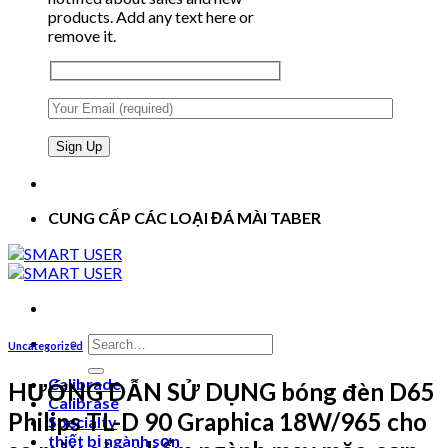
products. Add any text here or
remove it.
CUNG CẤP CÁC LOẠI ĐÁ MÀI TABER
Search
Uncategorized
for:
Calibrade
HƯỚNG DẪN SỬ DỤNG bóng đèn D65
Calibrase
Philips TL-D 90 Graphica 18W/965 cho
Specialty
thiết bị ngành sơn