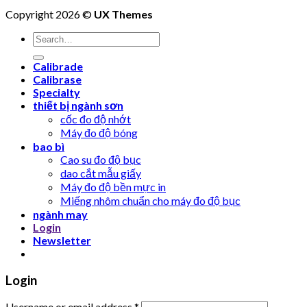
Copyright 2026 ©
UX Themes
Search
for:
Calibrade
Calibrase
Specialty
thiết bị ngành sơn
cốc đo độ nhớt
Máy đo độ bóng
bao bì
Cao su đo độ bục
dao cắt mẫu giấy
Máy đo độ bền mực in
Miếng nhôm chuẩn cho máy đo độ bục
ngành may
Login
Newsletter
Login
Username or email address
*