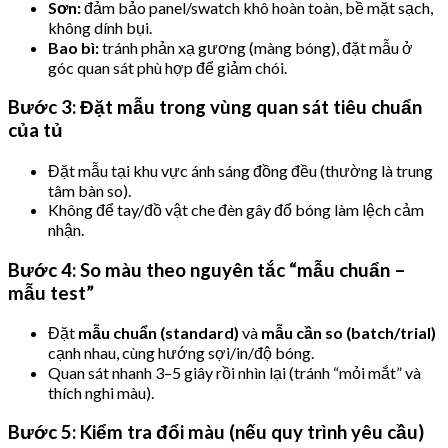
Sơn:
đảm bảo panel/swatch khô hoàn toàn, bề mặt sạch,
không dính bụi.
Bao bì:
tránh phản xạ gương (màng bóng), đặt mẫu ở
góc quan sát phù hợp để giảm chói.
Bước 3: Đặt mẫu trong vùng quan sát tiêu chuẩn
của tủ
Đặt mẫu tại khu vực ánh sáng đồng đều (thường là trung
tâm bàn so).
Không để tay/đồ vật che đèn gây đổ bóng làm lệch cảm
nhận.
Bước 4: So màu theo nguyên tắc “mẫu chuẩn –
mẫu test”
Đặt
mẫu chuẩn (standard)
và
mẫu cần so (batch/trial)
cạnh nhau, cùng hướng sợi/in/độ bóng.
Quan sát nhanh 3–5 giây rồi nhìn lại (tránh “mỏi mắt” và
thích nghi màu).
Bước 5: Kiểm tra đổi màu (nếu quy trình yêu cầu)