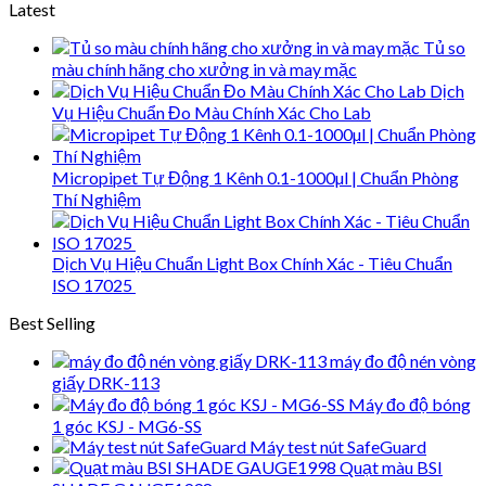
Latest
Tủ so
màu chính hãng cho xưởng in và may mặc
Dịch
Vụ Hiệu Chuẩn Đo Màu Chính Xác Cho Lab
Micropipet Tự Động 1 Kênh 0.1-1000µl | Chuẩn Phòng
Thí Nghiệm
Dịch Vụ Hiệu Chuẩn Light Box Chính Xác - Tiêu Chuẩn
ISO 17025
Best Selling
máy đo độ nén vòng
giấy DRK-113
Máy đo độ bóng
1 góc KSJ - MG6-SS
Máy test nút SafeGuard
Quạt màu BSI