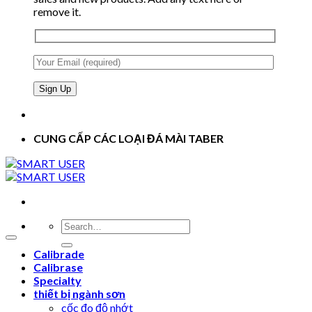
remove it.
CUNG CẤP CÁC LOẠI ĐÁ MÀI TABER
Search
for:
Calibrade
Calibrase
Specialty
thiết bị ngành sơn
cốc đo độ nhớt