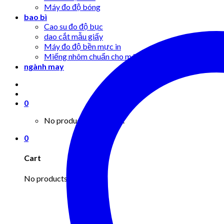
Máy đo độ bóng
bao bì
Cao su đo độ bục
dao cắt mẫu giấy
Máy đo độ bền mực in
Miếng nhôm chuẩn cho máy đo độ bục
ngành may
0
No products in the cart.
0
Cart
No products in the cart.