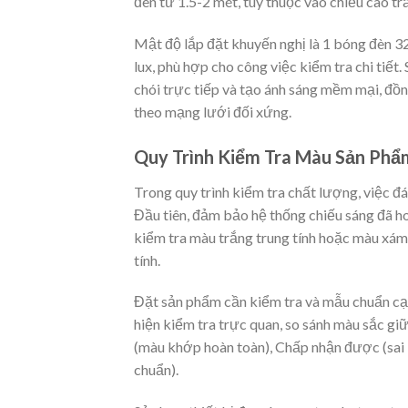
đèn từ 1.5-2 mét, tùy thuộc vào chiều cao tr
Mật độ lắp đặt khuyến nghị là 1 bóng đèn 3
lux, phù hợp cho công việc kiểm tra chi tiế
chói trực tiếp và tạo ánh sáng mềm mại, đồn
theo mạng lưới đối xứng.
Quy Trình Kiểm Tra Màu Sản Phẩ
Trong quy trình kiểm tra chất lượng, việc đá
Đầu tiên, đảm bảo hệ thống chiếu sáng đã ho
kiểm tra màu trắng trung tính hoặc màu xám
tính.
Đặt sản phẩm cần kiểm tra và mẫu chuẩn c
hiện kiểm tra trực quan, so sánh màu sắc gi
(màu khớp hoàn toàn), Chấp nhận được (sai l
chuẩn).