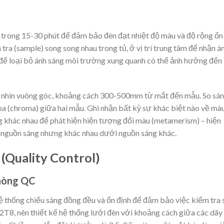
 trong 15-30 phút để đảm bảo đèn đạt nhiệt độ màu và độ rộng ổn
ra (sample) song song nhau trong tủ, ở vị trí trung tâm để nhận á
để loại bỏ ánh sáng môi trường xung quanh có thể ảnh hưởng đến
 nhìn vuông góc, khoảng cách 300-500mm từ mắt đến mẫu. So sá
hòa (chroma) giữa hai mẫu. Ghi nhận bất kỳ sự khác biệt nào về mà
g khác nhau để phát hiện hiện tượng đổi màu (metamerism) – hiện
 nguồn sáng nhưng khác nhau dưới nguồn sáng khác.
Quality Control)
Phòng QC
 thống chiếu sáng đồng đều và ổn định để đảm bảo việc kiểm tra 
T8, nên thiết kế hệ thống lưới đèn với khoảng cách giữa các dãy