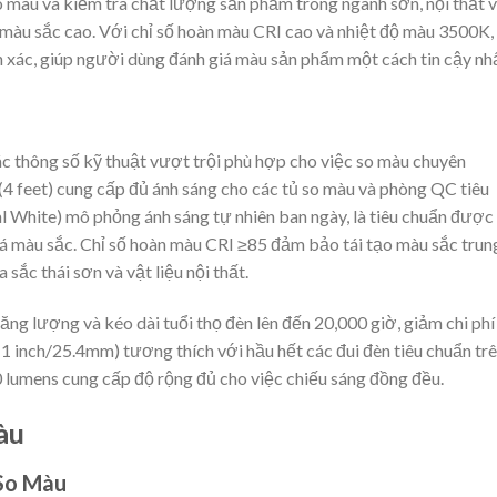
o màu và kiểm tra chất lượng sản phẩm trong ngành sơn, nội thất 
 màu sắc cao. Với chỉ số hoàn màu CRI cao và nhiệt độ màu 3500K,
 xác, giúp người dùng đánh giá màu sản phẩm một cách tin cậy nhấ
thông số kỹ thuật vượt trội phù hợp cho việc so màu chuyên
 feet) cung cấp đủ ánh sáng cho các tủ so màu và phòng QC tiêu
 White) mô phỏng ánh sáng tự nhiên ban ngày, là tiêu chuẩn được
á màu sắc. Chỉ số hoàn màu CRI ≥85 đảm bảo tái tạo màu sắc trun
 sắc thái sơn và vật liệu nội thất.
g lượng và kéo dài tuổi thọ đèn lên đến 20,000 giờ, giảm chi phí
(1 inch/25.4mm) tương thích với hầu hết các đui đèn tiêu chuẩn tr
lumens cung cấp độ rộng đủ cho việc chiếu sáng đồng đều.
àu
So Màu