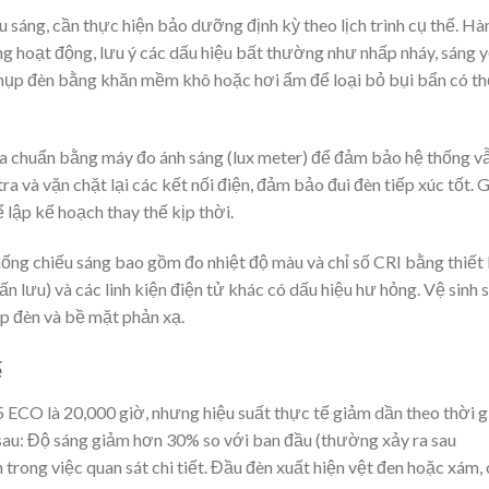
ếu sáng, cần thực hiện bảo dưỡng định kỳ theo lịch trình cụ thể. Hà
ng hoạt động, lưu ý các dấu hiệu bất thường như nhấp nháy, sáng y
chụp đèn bằng khăn mềm khô hoặc hơi ẩm để loại bỏ bụi bẩn có th
ra chuẩn bằng máy đo ánh sáng (lux meter) để đảm bảo hệ thống v
a và vặn chặt lại các kết nối điện, đảm bảo đui đèn tiếp xúc tốt. G
lập kế hoạch thay thế kịp thời.
hống chiếu sáng bao gồm đo nhiệt độ màu và chỉ số CRI bằng thiết 
ấn lưu) và các linh kiện điện tử khác có dấu hiệu hư hỏng. Vệ sinh 
p đèn và bề mặt phản xạ.
ế
 ECO là 20,000 giờ, nhưng hiệu suất thực tế giảm dần theo thời g
 sau: Độ sáng giảm hơn 30% so với ban đầu (thường xảy ra sau
trong việc quan sát chi tiết. Đầu đèn xuất hiện vệt đen hoặc xám,