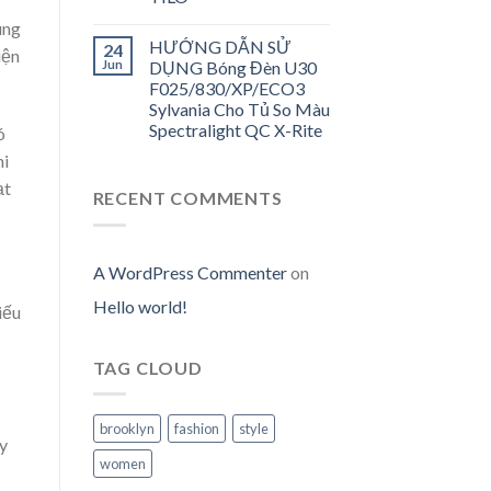
úng
HƯỚNG DẪN SỬ
24
iện
Jun
DỤNG Bóng Đèn U30
F025/830/XP/ECO3
Sylvania Cho Tủ So Màu
Spectralight QC X-Rite
ó
hi
ạt
RECENT COMMENTS
A WordPress Commenter
on
Hello world!
iếu
TAG CLOUD
brooklyn
fashion
style
y
women