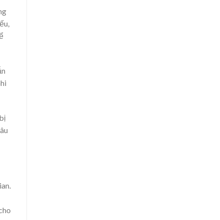
ng
ếu,
ể
ẫn
hi
bị
sâu
ian.
 cho