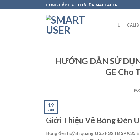
Skip
CUNG CẤP CÁC LOẠI ĐÁ MÀI TABER
to
content
CALI
HƯỚNG DẪN SỬ DỤNG
GE Cho 
PO
19
Jun
Giới Thiệu Về Bóng Đèn
Bóng đèn huỳnh quang
U35 F32T8 SPX35 