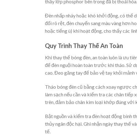
thấy lớp phosphor bên trong đã bị thoái hóa
Đèn nhấp nháy hoặc khó khởi động, có thể d
đổi rõ rệt, đèn chuyển sang màu vàng hơn hoặ
hoặc tiếng ù) khi hoạt động, cho thấy các lin
Quy Trình Thay Thế An Toàn
Khi thay thế bóng đèn, an toàn luôn là ưu ti
để đèn nguội hoàn toàn trước khi tháo. Sử 
cao. Đeo găng tay để bảo vệ tay khỏi mảnh v
Tháo bóng đèn cũ bằng cách xoay ngược chiề
làm sạch nếu cần và kiểm tra các chân tiếp
trên, đảm bảo chân kim loại khớp đúng với k
Bật nguồn và kiểm tra đèn hoạt động bình t
thủy ngân độc hại. Ghi nhận ngày thay thế và
tế.