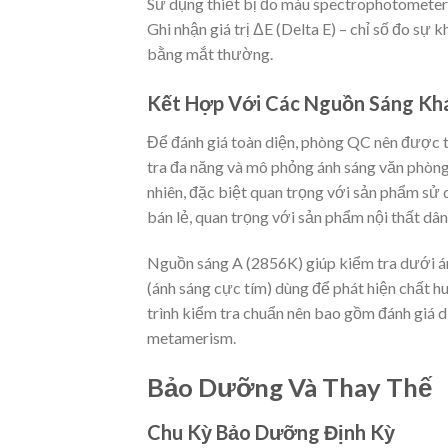
Sử dụng thiết bị đo màu spectrophotometer 
Ghi nhận giá trị ΔE (Delta E) – chỉ số đo sự
bằng mắt thường.
Kết Hợp Với Các Nguồn Sáng Kh
Để đánh giá toàn diện, phòng QC nên được 
tra đa năng và mô phỏng ánh sáng văn phòn
nhiên, đặc biệt quan trọng với sản phẩm s
bán lẻ, quan trọng với sản phẩm nội thất dân
Nguồn sáng A (2856K) giúp kiểm tra dưới án
(ánh sáng cực tím) dùng để phát hiện chất 
trình kiểm tra chuẩn nên bao gồm đánh giá d
metamerism.
Bảo Dưỡng Và Thay Thế
Chu Kỳ Bảo Dưỡng Định Kỳ