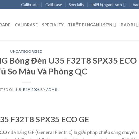
Calibrade
Calibrase
Specialty
thiết bị ngành sơn
bao
BRADE
CALIBRASE
SPECIALTY
THIẾT BỊ NGÀNH SƠN
BAO BÌ
UNCATEGORIZED
 Bóng Đèn U35 F32T8 SPX35 ECO
Tủ So Màu Và Phòng QC
STED ON
JUNE 19, 2026
BY
ADMIN
 U35 F32T8 SPX35 ECO GE
ECO
của hãng GE (General Electric) là giải pháp chiếu sáng chuyên