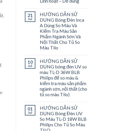
Linh hoạt – Dễ dùng
và
HƯỚNG DẪN SỬ
21
t.
Jul
DỤNG Bóng Đèn Inca
A Dùng So Màu Và
Kiểm Tra Màu Sản
Phẩm Ngành Sơn Và
Nội Thất Cho Tủ So
Màu Tilo
HƯỚNG DẪN SỬ
10
g
Jul
DỤNG bóng đèn UV so
màu TL-D 36W BLB
Philips để so màu &
kiểm tra màu sản phẩm
ngành sơn, nội thất (cho
ên
tủ so màu Tilo)
HƯỚNG DẪN SỬ
01
Jul
DỤNG Bóng Đèn UV
So Màu TL-D 18W BLB
Philips Cho Tủ So Màu
TILO