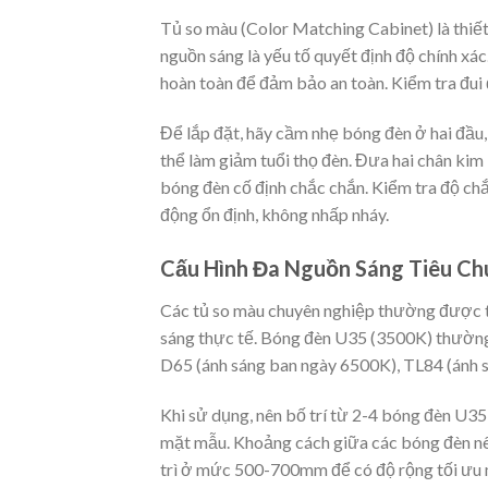
Tủ so màu (Color Matching Cabinet) là thiết
nguồn sáng là yếu tố quyết định độ chính xá
hoàn toàn để đảm bảo an toàn. Kiểm tra đui
Để lắp đặt, hãy cầm nhẹ bóng đèn ở hai đầu,
thể làm giảm tuổi thọ đèn. Đưa hai chân kim 
bóng đèn cố định chắc chắn. Kiểm tra độ ch
động ổn định, không nhấp nháy.
Cấu Hình Đa Nguồn Sáng Tiêu Ch
Các tủ so màu chuyên nghiệp thường được t
sáng thực tế. Bóng đèn U35 (3500K) thường
D65 (ánh sáng ban ngày 6500K), TL84 (ánh s
Khi sử dụng, nên bố trí từ 2-4 bóng đèn U3
mặt mẫu. Khoảng cách giữa các bóng đèn n
trì ở mức 500-700mm để có độ rộng tối ưu