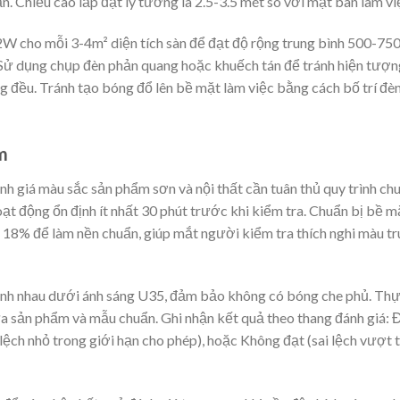
ần. Chiều cao lắp đặt lý tưởng là 2.5-3.5 mét so với mặt bàn làm vi
2W cho mỗi 3-4m² diện tích sàn để đạt độ rộng trung bình 500-75
t. Sử dụng chụp đèn phản quang hoặc khuếch tán để tránh hiện tượ
g đều. Tránh tạo bóng đổ lên bề mặt làm việc bằng cách bố trí đè
m
nh giá màu sắc sản phẩm sơn và nội thất cần tuân thủ quy trình ch
ạt động ổn định ít nhất 30 phút trước khi kiểm tra. Chuẩn bị bề m
 18% để làm nền chuẩn, giúp mắt người kiểm tra thích nghi màu t
ạnh nhau dưới ánh sáng U35, đảm bảo không có bóng che phủ. Th
ữa sản phẩm và mẫu chuẩn. Ghi nhận kết quả theo thang đánh giá: 
ệch nhỏ trong giới hạn cho phép), hoặc Không đạt (sai lệch vượt t