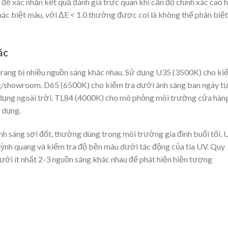
để xác nhận kết quả đánh giá trực quan khi cần độ chính xác cao 
 khác biệt màu, với ΔE < 1.0 thường được coi là không thể phân biệt
ác
trang bị nhiều nguồn sáng khác nhau. Sử dụng U35 (3500K) cho ki
g/showroom. D65 (6500K) cho kiểm tra dưới ánh sáng ban ngày t
ử dụng ngoài trời. TL84 (4000K) cho mô phỏng môi trường cửa hàn
 dụng.
h sáng sợi đốt, thường dùng trong môi trường gia đình buổi tối. 
huỳnh quang và kiểm tra độ bền màu dưới tác động của tia UV. Quy
ưới ít nhất 2-3 nguồn sáng khác nhau để phát hiện hiện tượng