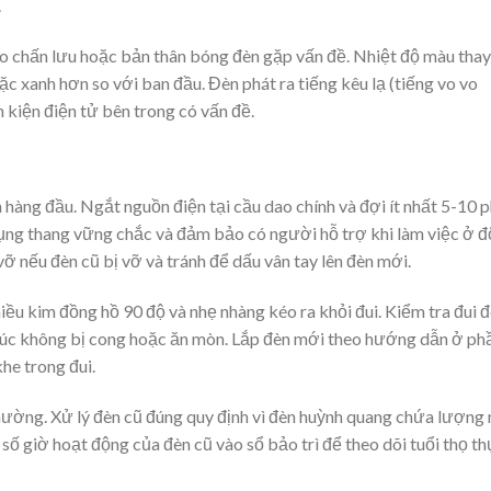
.
o chấn lưu hoặc bản thân bóng đèn gặp vấn đề. Nhiệt độ màu thay
c xanh hơn so với ban đầu. Đèn phát ra tiếng kêu lạ (tiếng vo vo
h kiện điện tử bên trong có vấn đề.
ên hàng đầu. Ngắt nguồn điện tại cầu dao chính và đợi ít nhất 5-10 
dụng thang vững chắc và đảm bảo có người hỗ trợ khi làm việc ở đ
ỡ nếu đèn cũ bị vỡ và tránh để dấu vân tay lên đèn mới.
u kim đồng hồ 90 độ và nhẹ nhàng kéo ra khỏi đui. Kiểm tra đui đ
 xúc không bị cong hoặc ăn mòn. Lắp đèn mới theo hướng dẫn ở ph
he trong đui.
hường. Xử lý đèn cũ đúng quy định vì đèn huỳnh quang chứa lượng
 số giờ hoạt động của đèn cũ vào sổ bảo trì để theo dõi tuổi thọ t