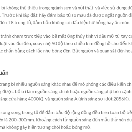
 bị không thể thiếu trong ngành sơn và nội thất, và việc sử dụng đ
c. Trước khi lắp đặt, hãy đảm bảo tủ so màu đã được ngắt nguồn đ
 đèn T8 trong tủ, đảm bảo không có dấu hiệu hư hỏng hay ăn mòn.
 tránh chạm trực tiếp vào bề mặt ống thủy tinh vì dầu mỡ từ tay c
loại vào đui đèn, xoay nhẹ 90 độ theo chiều kim đồng hồ cho đến k
ắc chắn bằng cách lắc nhẹ bóng đèn. Bật nguồn và quan sát đèn ho
uẩn
rang bị nhiều nguồn sáng khác nhau để mô phỏng các điều kiện ch
 được bố trí làm nguồn sáng chính hoặc nguồn sáng phụ bên cạnh
áng cửa hàng 4000K), và nguồn sáng A (ánh sáng sợi đốt 2856K).
5 song song trong tủ để đảm bảo độ rộng đồng đều trên toàn bộ bề
ên là 200-300mm. Khoảng cách từ nguồn sáng đến mẫu thử nên du
 mà không gây hiện tượng chói hoặc bóng mờ.