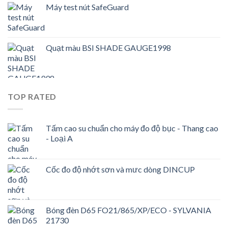
Máy test nút SafeGuard
Quạt màu BSI SHADE GAUGE1998
TOP RATED
Tấm cao su chuẩn cho máy đo độ bục - Thang cao
- Loại A
Cốc đo độ nhớt sơn và mưc dòng DINCUP
Bóng đèn D65 FO21/865/XP/ECO - SYLVANIA
21730