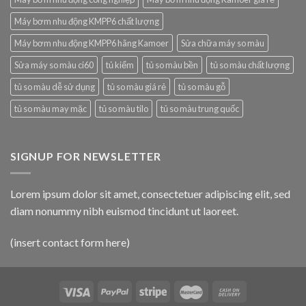
Máy bơm nhu động KMPP6 chất lượng
Máy bơm nhu động KMPP6 hãng Kamoer
Sửa chữa máy so màu
Sửa máy so màu ci60
tủ kiểm
tủ so màu bền
tủ so màu chất lượng
tủ so màu dễ sử dụng
tủ so màu giá rẻ
tủ so màu gỗ
tủ so màu may mặc
tủ so màu tilo
tủ so màu trung quốc
SIGNUP FOR NEWSLETTER
Lorem ipsum dolor sit amet, consectetuer adipiscing elit, sed
diam nonummy nibh euismod tincidunt ut laoreet.
(insert contact form here)