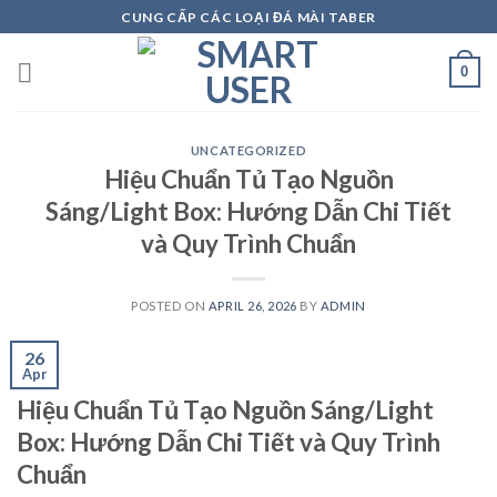
Skip
CUNG CẤP CÁC LOẠI ĐÁ MÀI TABER
to
content
0
UNCATEGORIZED
Hiệu Chuẩn Tủ Tạo Nguồn
Sáng/Light Box: Hướng Dẫn Chi Tiết
và Quy Trình Chuẩn
POSTED ON
APRIL 26, 2026
BY
ADMIN
26
Apr
Hiệu Chuẩn Tủ Tạo Nguồn Sáng/Light
Box: Hướng Dẫn Chi Tiết và Quy Trình
Chuẩn