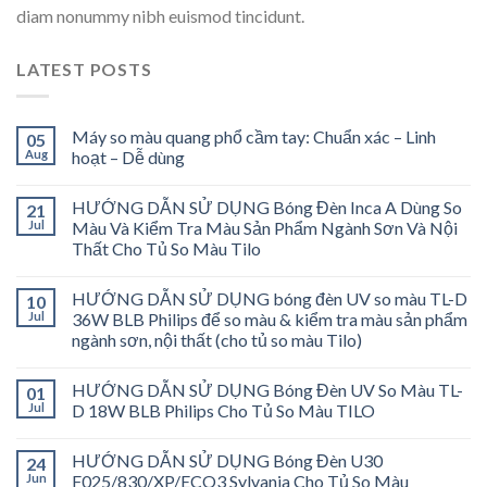
diam nonummy nibh euismod tincidunt.
LATEST POSTS
Máy so màu quang phổ cầm tay: Chuẩn xác – Linh
05
Aug
hoạt – Dễ dùng
HƯỚNG DẪN SỬ DỤNG Bóng Đèn Inca A Dùng So
21
Jul
Màu Và Kiểm Tra Màu Sản Phẩm Ngành Sơn Và Nội
Thất Cho Tủ So Màu Tilo
HƯỚNG DẪN SỬ DỤNG bóng đèn UV so màu TL-D
10
Jul
36W BLB Philips để so màu & kiểm tra màu sản phẩm
ngành sơn, nội thất (cho tủ so màu Tilo)
HƯỚNG DẪN SỬ DỤNG Bóng Đèn UV So Màu TL-
01
Jul
D 18W BLB Philips Cho Tủ So Màu TILO
HƯỚNG DẪN SỬ DỤNG Bóng Đèn U30
24
Jun
F025/830/XP/ECO3 Sylvania Cho Tủ So Màu