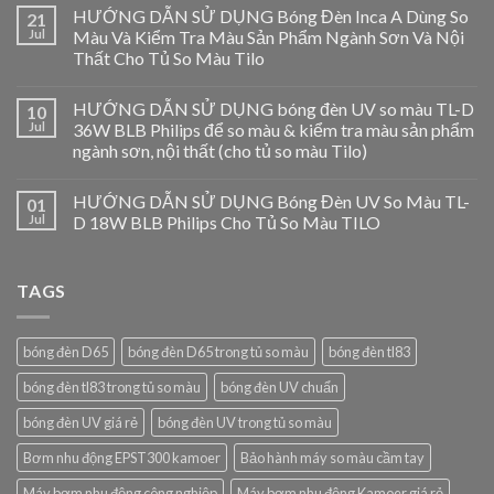
HƯỚNG DẪN SỬ DỤNG Bóng Đèn Inca A Dùng So
21
Jul
Màu Và Kiểm Tra Màu Sản Phẩm Ngành Sơn Và Nội
Thất Cho Tủ So Màu Tilo
HƯỚNG DẪN SỬ DỤNG bóng đèn UV so màu TL-D
10
Jul
36W BLB Philips để so màu & kiểm tra màu sản phẩm
ngành sơn, nội thất (cho tủ so màu Tilo)
HƯỚNG DẪN SỬ DỤNG Bóng Đèn UV So Màu TL-
01
Jul
D 18W BLB Philips Cho Tủ So Màu TILO
TAGS
bóng đèn D65
bóng đèn D65 trong tủ so màu
bóng đèn tl83
bóng đèn tl83 trong tủ so màu
bóng đèn UV chuẩn
bóng đèn UV giá rẻ
bóng đèn UV trong tủ so màu
Bơm nhu động EPST300 kamoer
Bảo hành máy so màu cầm tay
Máy bơm nhu động công nghiệp
Máy bơm nhu động Kamoer giá rẻ