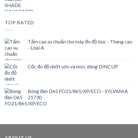
TOP RATED
Tấm cao su chuẩn cho máy đo độ bục - Thang cao
- Loại A
Cốc đo độ nhớt sơn và mưc dòng DINCUP
Bóng đèn D65 FO21/865/XP/ECO - SYLVANIA
21730
ABOUT US