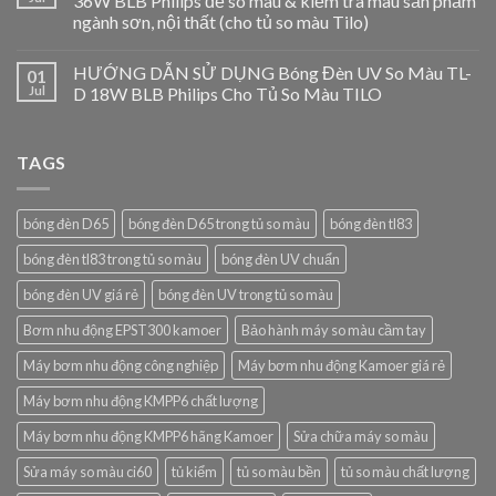
36W BLB Philips để so màu & kiểm tra màu sản phẩm
ngành sơn, nội thất (cho tủ so màu Tilo)
HƯỚNG DẪN SỬ DỤNG Bóng Đèn UV So Màu TL-
01
Jul
D 18W BLB Philips Cho Tủ So Màu TILO
TAGS
bóng đèn D65
bóng đèn D65 trong tủ so màu
bóng đèn tl83
bóng đèn tl83 trong tủ so màu
bóng đèn UV chuẩn
bóng đèn UV giá rẻ
bóng đèn UV trong tủ so màu
Bơm nhu động EPST300 kamoer
Bảo hành máy so màu cầm tay
Máy bơm nhu động công nghiệp
Máy bơm nhu động Kamoer giá rẻ
Máy bơm nhu động KMPP6 chất lượng
Máy bơm nhu động KMPP6 hãng Kamoer
Sửa chữa máy so màu
Sửa máy so màu ci60
tủ kiểm
tủ so màu bền
tủ so màu chất lượng