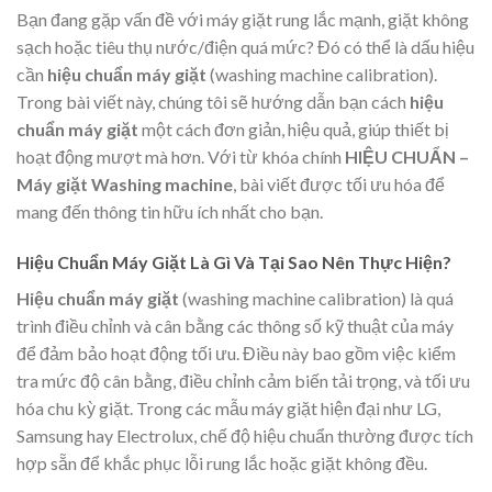
Bạn đang gặp vấn đề với máy giặt rung lắc mạnh, giặt không
sạch hoặc tiêu thụ nước/điện quá mức? Đó có thể là dấu hiệu
cần
hiệu chuẩn máy giặt
(washing machine calibration).
Trong bài viết này, chúng tôi sẽ hướng dẫn bạn cách
hiệu
chuẩn máy giặt
một cách đơn giản, hiệu quả, giúp thiết bị
hoạt động mượt mà hơn. Với từ khóa chính
HIỆU CHUẨN –
Máy giặt Washing machine
, bài viết được tối ưu hóa để
mang đến thông tin hữu ích nhất cho bạn.
Hiệu Chuẩn Máy Giặt Là Gì Và Tại Sao Nên Thực Hiện?
Hiệu chuẩn máy giặt
(washing machine calibration) là quá
trình điều chỉnh và cân bằng các thông số kỹ thuật của máy
để đảm bảo hoạt động tối ưu. Điều này bao gồm việc kiểm
tra mức độ cân bằng, điều chỉnh cảm biến tải trọng, và tối ưu
hóa chu kỳ giặt. Trong các mẫu máy giặt hiện đại như LG,
Samsung hay Electrolux, chế độ hiệu chuẩn thường được tích
hợp sẵn để khắc phục lỗi rung lắc hoặc giặt không đều.