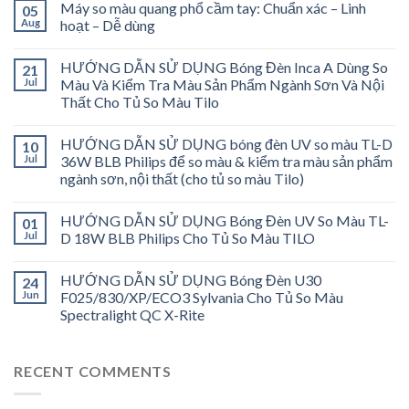
Máy so màu quang phổ cầm tay: Chuẩn xác – Linh
05
Aug
hoạt – Dễ dùng
HƯỚNG DẪN SỬ DỤNG Bóng Đèn Inca A Dùng So
21
Jul
Màu Và Kiểm Tra Màu Sản Phẩm Ngành Sơn Và Nội
Thất Cho Tủ So Màu Tilo
HƯỚNG DẪN SỬ DỤNG bóng đèn UV so màu TL-D
10
Jul
36W BLB Philips để so màu & kiểm tra màu sản phẩm
ngành sơn, nội thất (cho tủ so màu Tilo)
HƯỚNG DẪN SỬ DỤNG Bóng Đèn UV So Màu TL-
01
Jul
D 18W BLB Philips Cho Tủ So Màu TILO
HƯỚNG DẪN SỬ DỤNG Bóng Đèn U30
24
Jun
F025/830/XP/ECO3 Sylvania Cho Tủ So Màu
Spectralight QC X-Rite
RECENT COMMENTS