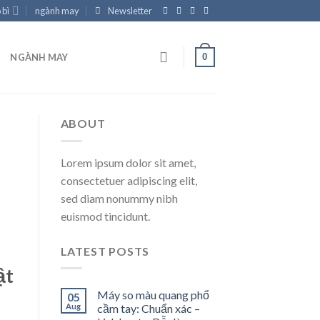
 bì
ngành may
Newsletter
0
NGÀNH MAY
ABOUT
Lorem ipsum dolor sit amet,
consectetuer adipiscing elit,
sed diam nonummy nibh
euismod tincidunt.
LATEST POSTS
ật
Máy so màu quang phổ
05
Aug
cầm tay: Chuẩn xác –