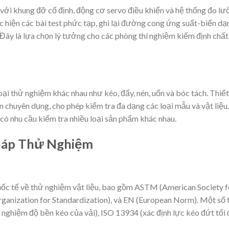
 với khung đỡ cố định, động cơ servo điều khiển và hệ thống đo l
c hiện các bài test phức tạp, ghi lại đường cong ứng suất-biến dạ
. Đây là lựa chọn lý tưởng cho các phòng thí nghiệm kiểm định chất
ại thử nghiệm khác nhau như kéo, đẩy, nén, uốn và bóc tách. Thiết
 chuyên dụng, cho phép kiểm tra đa dạng các loại mẫu và vật liệu.
có nhu cầu kiểm tra nhiều loại sản phẩm khác nhau.
háp Thử Nghiệm
uốc tế về thử nghiệm vật liệu, bao gồm ASTM (American Society f
Organization for Standardization), và EN (European Norm). Một số 
hiệm độ bền kéo của vải), ISO 13934 (xác định lực kéo đứt tối đ