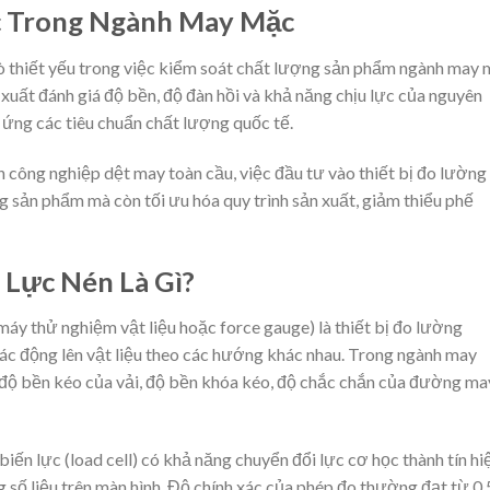
c Trong Ngành May Mặc
trò thiết yếu trong việc kiểm soát chất lượng sản phẩm ngành may
n xuất đánh giá độ bền, độ đàn hồi và khả năng chịu lực của nguyên
 ứng các tiêu chuẩn chất lượng quốc tế.
 công nghiệp dệt may toàn cầu, việc đầu tư vào thiết bị đo lường
g sản phẩm mà còn tối ưu hóa quy trình sản xuất, giảm thiểu phế
 Lực Nén Là Gì?
 máy thử nghiệm vật liệu hoặc force gauge) là thiết bị đo lường
tác động lên vật liệu theo các hướng khác nhau. Trong ngành may
 độ bền kéo của vải, độ bền khóa kéo, độ chắc chắn của đường ma
ến lực (load cell) có khả năng chuyển đổi lực cơ học thành tín hi
ng số liệu trên màn hình. Độ chính xác của phép đo thường đạt từ 0