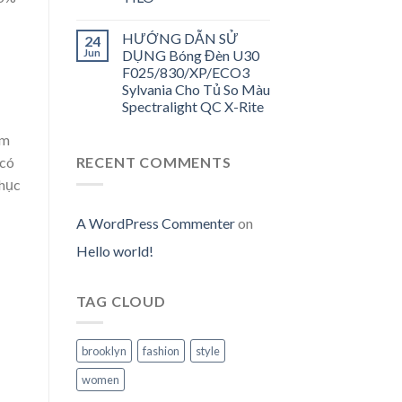
HƯỚNG DẪN SỬ
24
Jun
DỤNG Bóng Đèn U30
F025/830/XP/ECO3
Sylvania Cho Tủ So Màu
Spectralight QC X-Rite
ệm
 có
RECENT COMMENTS
phục
A WordPress Commenter
on
Hello world!
TAG CLOUD
brooklyn
fashion
style
women