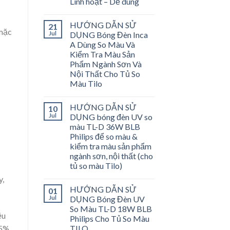
Linh hoạt – Dễ dùng
HƯỚNG DẪN SỬ
21
 mặc
Jul
DỤNG Bóng Đèn Inca
A Dùng So Màu Và
Kiểm Tra Màu Sản
Phẩm Ngành Sơn Và
Nội Thất Cho Tủ So
Màu Tilo
HƯỚNG DẪN SỬ
10
Jul
DỤNG bóng đèn UV so
màu TL-D 36W BLB
Philips để so màu &
kiểm tra màu sản phẩm
ngành sơn, nội thất (cho
tủ so màu Tilo)
y,
HƯỚNG DẪN SỬ
01
Jul
DỤNG Bóng Đèn UV
So Màu TL-D 18W BLB
ệu
Philips Cho Tủ So Màu
TILO
.5%