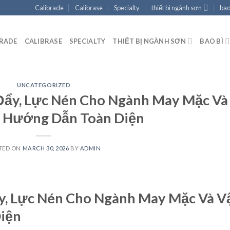
Calibrade
Calibrase
Specialty
thiết bị ngành sơn
bao
BRADE
CALIBRASE
SPECIALTY
THIẾT BỊ NGÀNH SƠN
BAO BÌ
UNCATEGORIZED
Đẩy, Lực Nén Cho Ngành May Mặc Và
: Hướng Dẫn Toàn Diện
TED ON
MARCH 30, 2026
BY
ADMIN
y, Lực Nén Cho Ngành May Mặc Và V
iện