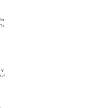
iện
đo.
g
quy
n và
i