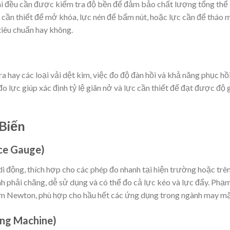
ài đều cần được kiểm tra độ bền để đảm bảo chất lượng tổng thể
 cần thiết để mở khóa, lực nén để bấm nút, hoặc lực cần để tháo 
 tiêu chuẩn hay không.
ra hay các loại vải dệt kim, việc đo độ đàn hồi và khả năng phục hồ
đo lực giúp xác định tỷ lệ giãn nở và lực cần thiết để đạt được độ 
Biến
ce Gauge)
 di động, thích hợp cho các phép đo nhanh tại hiện trường hoặc trê
nh phải chăng, dễ sử dụng và có thể đo cả lực kéo và lực đẩy. Phạm
m Newton, phù hợp cho hầu hết các ứng dụng trong ngành may mặ
ing Machine)