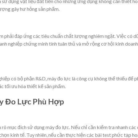
h sử dụng vật liệu đắt tiền cho những ứng dụng không cần thiết h
 lượng gây hư hỏng sản phẩm.
m phải đáp ứng các tiêu chuẩn chất lượng nghiêm ngặt. Việc có d
oanh nghiệp chứng minh tính tuân thủ và mở rộng cơ hội kinh doanh
ghiệp có bộ phận R&D, máy đo lực là công cụ không thể thiếu để p
ặc tối ưu hóa thiết kế sản phẩm.
y Đo Lực Phù Hợp
 rõ mục đích sử dụng máy đo lực. Nếu chỉ cần kiểm tra nhanh các 
chọn kinh tế. Tuy nhiên, nếu cần thực hiện các bài test phức tạp h