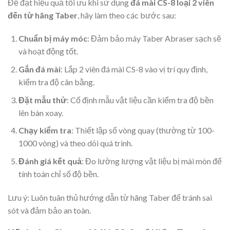
Để đạt hiệu quả tối ưu khi sử dụng
đá mài CS-8 loại 2 viên
đến từ hãng Taber
, hãy làm theo các bước sau:
Chuẩn bị máy móc
: Đảm bảo máy Taber Abraser sạch sẽ
và hoạt động tốt.
Gắn đá mài
: Lắp 2 viên đá mài CS-8 vào vị trí quy định,
kiểm tra độ cân bằng.
Đặt mẫu thử
: Cố định mẫu vật liệu cần kiểm tra độ bền
lên bàn xoay.
Chạy kiểm tra
: Thiết lập số vòng quay (thường từ 100-
1000 vòng) và theo dõi quá trình.
Đánh giá kết quả
: Đo lường lượng vật liệu bị mài mòn để
tính toán chỉ số độ bền.
Lưu ý: Luôn tuân thủ hướng dẫn từ hãng Taber để tránh sai
sót và đảm bảo an toàn.