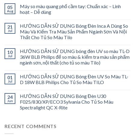
Máy so màu quang phổ cầm tay: Chuẩn xác – Linh
05
Aug
hoạt – Dễ dùng
HƯỚNG DẪN SỬ DỤNG Bóng Đèn Inca A Dùng So
21
Jul
Màu Và Kiểm Tra Màu Sản Phẩm Ngành Sơn Và Nội
Thất Cho Tủ So Màu Tilo
HƯỚNG DẪN SỬ DỤNG bóng đèn UV so màu TL-D
10
Jul
36W BLB Philips để so màu & kiểm tra màu sản phẩm
ngành sơn, nội thất (cho tủ so màu Tilo)
HƯỚNG DẪN SỬ DỤNG Bóng Đèn UV So Màu TL-
01
Jul
D 18W BLB Philips Cho Tủ So Màu TILO
HƯỚNG DẪN SỬ DỤNG Bóng Đèn U30
24
Jun
F025/830/XP/ECO3 Sylvania Cho Tủ So Màu
Spectralight QC X-Rite
RECENT COMMENTS