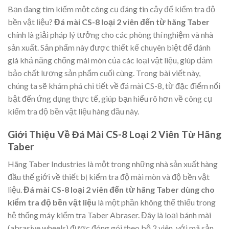
Bạn đang tìm kiếm một công cụ đáng tin cậy để kiểm tra độ
bền vật liệu?
Đá mài CS-8 loại 2 viên đến từ hãng Taber
chính là giải pháp lý tưởng cho các phòng thí nghiệm và nhà
sản xuất. Sản phẩm này được thiết kế chuyên biệt để đánh
giá khả năng chống mài mòn của các loại vật liệu, giúp đảm
bảo chất lượng sản phẩm cuối cùng. Trong bài viết này,
chúng ta sẽ khám phá chi tiết về đá mài CS-8, từ đặc điểm nổi
bật đến ứng dụng thực tế, giúp bạn hiểu rõ hơn về công cụ
kiểm tra độ bền vật liệu hàng đầu này.
Giới Thiệu Về Đá Mài CS-8 Loại 2 Viên Từ Hãng
Taber
Hãng Taber Industries là một trong những nhà sản xuất hàng
đầu thế giới về thiết bị kiểm tra độ mài mòn và độ bền vật
liệu.
Đá mài CS-8 loại 2 viên đến từ hãng Taber dùng cho
kiểm tra độ bền vật liệu
là một phần không thể thiếu trong
hệ thống máy kiểm tra Taber Abraser. Đây là loại bánh mài
(abrasive wheels) được đóng gói theo bộ 2 viên, với mã sản