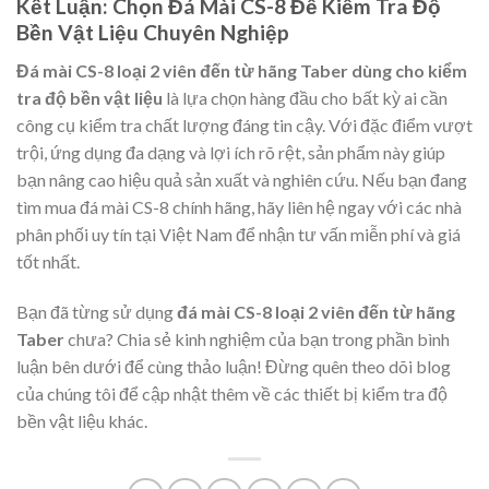
Kết Luận: Chọn Đá Mài CS-8 Để Kiểm Tra Độ
Bền Vật Liệu Chuyên Nghiệp
Đá mài CS-8 loại 2 viên đến từ hãng Taber dùng cho kiểm
tra độ bền vật liệu
là lựa chọn hàng đầu cho bất kỳ ai cần
công cụ kiểm tra chất lượng đáng tin cậy. Với đặc điểm vượt
trội, ứng dụng đa dạng và lợi ích rõ rệt, sản phẩm này giúp
bạn nâng cao hiệu quả sản xuất và nghiên cứu. Nếu bạn đang
tìm mua đá mài CS-8 chính hãng, hãy liên hệ ngay với các nhà
phân phối uy tín tại Việt Nam để nhận tư vấn miễn phí và giá
tốt nhất.
Bạn đã từng sử dụng
đá mài CS-8 loại 2 viên đến từ hãng
Taber
chưa? Chia sẻ kinh nghiệm của bạn trong phần bình
luận bên dưới để cùng thảo luận! Đừng quên theo dõi blog
của chúng tôi để cập nhật thêm về các thiết bị kiểm tra độ
bền vật liệu khác.