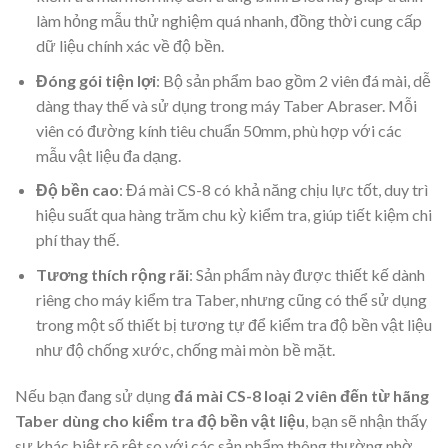
làm hỏng mẫu thử nghiệm quá nhanh, đồng thời cung cấp
dữ liệu chính xác về độ bền.
Đóng gói tiện lợi
: Bộ sản phẩm bao gồm 2 viên đá mài, dễ
dàng thay thế và sử dụng trong máy Taber Abraser. Mỗi
viên có đường kính tiêu chuẩn 50mm, phù hợp với các
mẫu vật liệu đa dạng.
Độ bền cao
: Đá mài CS-8 có khả năng chịu lực tốt, duy trì
hiệu suất qua hàng trăm chu kỳ kiểm tra, giúp tiết kiệm chi
phí thay thế.
Tương thích rộng rãi
: Sản phẩm này được thiết kế dành
riêng cho máy kiểm tra Taber, nhưng cũng có thể sử dụng
trong một số thiết bị tương tự để kiểm tra độ bền vật liệu
như độ chống xước, chống mài mòn bề mặt.
Nếu bạn đang sử dụng
đá mài CS-8 loại 2 viên đến từ hãng
Taber dùng cho kiểm tra độ bền vật liệu
, bạn sẽ nhận thấy
sự khác biệt rõ rệt so với các sản phẩm thông thường nhờ