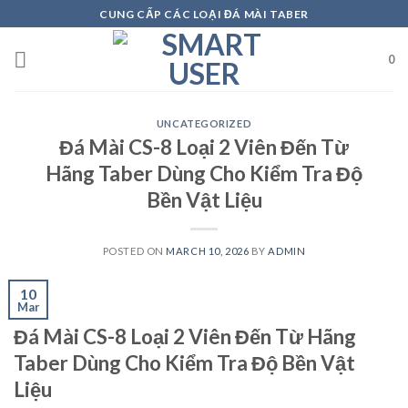
Skip
CUNG CẤP CÁC LOẠI ĐÁ MÀI TABER
to
content
0
UNCATEGORIZED
Đá Mài CS-8 Loại 2 Viên Đến Từ
Hãng Taber Dùng Cho Kiểm Tra Độ
Bền Vật Liệu
POSTED ON
MARCH 10, 2026
BY
ADMIN
10
Mar
Đá Mài CS-8 Loại 2 Viên Đến Từ Hãng
Taber Dùng Cho Kiểm Tra Độ Bền Vật
Liệu