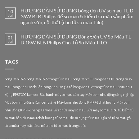
HƯỚNG DẪN SỬ DỤNG bóng đèn UV so màu TL-D
10
Jul
36W BLB Philips để so màu & kiểm tra màu sản phẩm
ngành sơn, nội thất (cho tủ so màu Tilo)
HƯỚNG DẪN SỬ DỤNG Bóng Đèn UV So Màu TL-
01
Jul
D 18W BLB Philips Cho Tủ So Màu TILO
TAGS
bóng đèn D65
bóng đèn D65 trong tủ so màu
bóng đèn tl83
bóng đèn tl83 trong tủ so
màu
bóng đèn UV chuẩn
bóng đèn UV giá rẻ
bóng đèn UV trong tủ so màu
Bơm nhu
động EPST300 kamoer
Bảo hành máy so màu cầm tay
Máy bơm nhu động công nghiệp
Máy bơm nhu động Kamoer giá rẻ
Máy bơm nhu động KMPP6 chất lượng
Máy bơm
nhu động KMPP6 hãng Kamoer
Sửa chữa máy so màu
Sửa máy so màu ci60
tủ kiểm
tủ
so màu bền
tủ so màu chất lượng
tủ so màu dễ sử dụng
tủ so màu giá rẻ
tủ so màu gỗ
tủ so màu may mặc
tủ so màu tilo
tủ so màu trung quốc