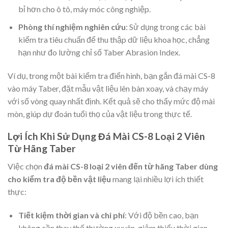
bỉ hơn cho ô tô, máy móc công nghiệp.
Phòng thí nghiệm nghiên cứu
: Sử dụng trong các bài
kiểm tra tiêu chuẩn để thu thập dữ liệu khoa học, chẳng
hạn như đo lường chỉ số Taber Abrasion Index.
Ví dụ, trong một bài kiểm tra điển hình, bạn gắn đá mài CS-8
vào máy Taber, đặt mẫu vật liệu lên bàn xoay, và chạy máy
với số vòng quay nhất định. Kết quả sẽ cho thấy mức độ mài
mòn, giúp dự đoán tuổi thọ của vật liệu trong thực tế.
Lợi Ích Khi Sử Dụng Đá Mài CS-8 Loại 2 Viên
Từ Hãng Taber
Việc chọn
đá mài CS-8 loại 2 viên đến từ hãng Taber dùng
cho kiểm tra độ bền vật liệu
mang lại nhiều lợi ích thiết
thực:
Tiết kiệm thời gian và chi phí
: Với độ bền cao, bạn
không cần thay thế thường xuyên, giảm thiểu thời gian