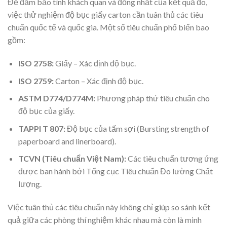
Để đảm bảo tính khách quan và đồng nhất của kết quả đo,
việc thử nghiệm độ bục giấy carton cần tuân thủ các tiêu
chuẩn quốc tế và quốc gia. Một số tiêu chuẩn phổ biến bao
gồm:
ISO 2758:
Giấy – Xác định độ bục.
ISO 2759:
Carton – Xác định độ bục.
ASTM D774/D774M:
Phương pháp thử tiêu chuẩn cho
độ bục của giấy.
TAPPI T 807:
Độ bục của tấm sợi (Bursting strength of
paperboard and linerboard).
TCVN (Tiêu chuẩn Việt Nam):
Các tiêu chuẩn tương ứng
được ban hành bởi Tổng cục Tiêu chuẩn Đo lường Chất
lượng.
Việc tuân thủ các tiêu chuẩn này không chỉ giúp so sánh kết
quả giữa các phòng thí nghiệm khác nhau mà còn là minh