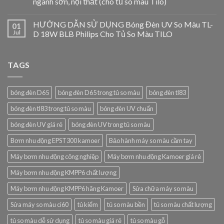
ngành sơn, nội thất (cho tủ so màu Tilo)
HƯỚNG DẪN SỬ DỤNG Bóng Đèn UV So Màu TL-
01
Jul
D 18W BLB Philips Cho Tủ So Màu TILO
TAGS
bóng đèn D65
bóng đèn D65 trong tủ so màu
bóng đèn tl83
bóng đèn tl83 trong tủ so màu
bóng đèn UV chuẩn
bóng đèn UV giá rẻ
bóng đèn UV trong tủ so màu
Bơm nhu động EPST300 kamoer
Bảo hành máy so màu cầm tay
Máy bơm nhu động công nghiệp
Máy bơm nhu động Kamoer giá rẻ
Máy bơm nhu động KMPP6 chất lượng
Máy bơm nhu động KMPP6 hãng Kamoer
Sửa chữa máy so màu
Sửa máy so màu ci60
tủ kiểm
tủ so màu bền
tủ so màu chất lượng
tủ so màu dễ sử dụng
tủ so màu giá rẻ
tủ so màu gỗ