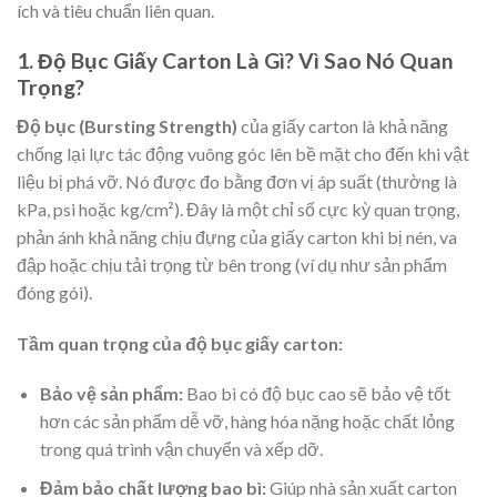
ích và tiêu chuẩn liên quan.
1. Độ Bục Giấy Carton Là Gì? Vì Sao Nó Quan
Trọng?
Độ bục (Bursting Strength)
của giấy carton là khả năng
chống lại lực tác động vuông góc lên bề mặt cho đến khi vật
liệu bị phá vỡ. Nó được đo bằng đơn vị áp suất (thường là
kPa, psi hoặc kg/cm²). Đây là một chỉ số cực kỳ quan trọng,
phản ánh khả năng chịu đựng của giấy carton khi bị nén, va
đập hoặc chịu tải trọng từ bên trong (ví dụ như sản phẩm
đóng gói).
Tầm quan trọng của độ bục giấy carton:
Bảo vệ sản phẩm:
Bao bì có độ bục cao sẽ bảo vệ tốt
hơn các sản phẩm dễ vỡ, hàng hóa nặng hoặc chất lỏng
trong quá trình vận chuyển và xếp dỡ.
Đảm bảo chất lượng bao bì:
Giúp nhà sản xuất carton