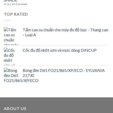
TOP RATED
Tấm cao su chuẩn cho máy đo độ bục - Thang cao
- Loại A
Cốc đo độ nhớt sơn và mưc dòng DINCUP
Bóng đèn D65 FO21/865/XP/ECO - SYLVANIA
21730
ABOUT US