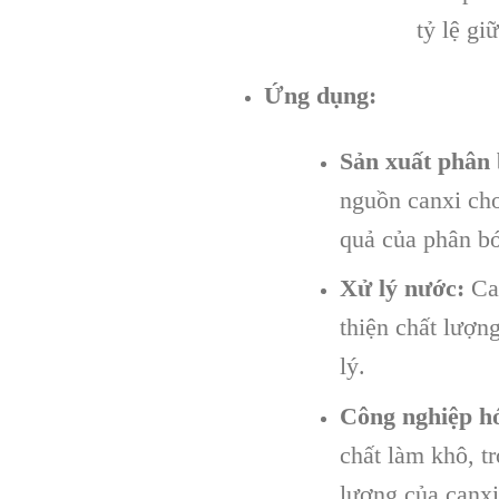
tỷ lệ gi
Ứng dụng:
Sản xuất phân 
nguồn canxi cho
quả của phân b
Xử lý nước:
Can
thiện chất lượn
lý.
Công nghiệp hó
chất làm khô, t
lượng của canxi