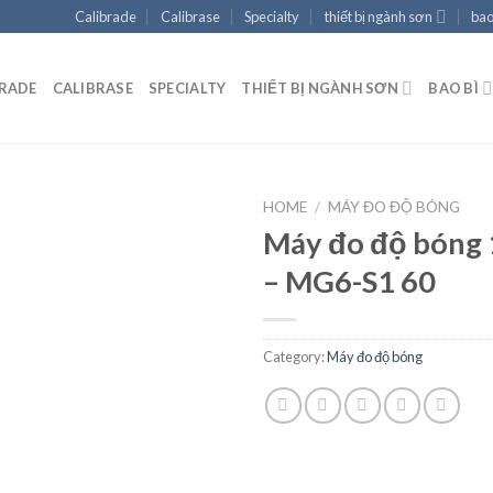
Calibrade
Calibrase
Specialty
thiết bị ngành sơn
bao
BRADE
CALIBRASE
SPECIALTY
THIẾT BỊ NGÀNH SƠN
BAO BÌ
HOME
/
MÁY ĐO ĐỘ BÓNG
Máy đo độ bóng 
– MG6-S1 60
Add to
wishlist
Category:
Máy đo độ bóng