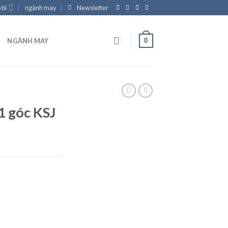
 bì
ngành may
Newsletter
0
NGÀNH MAY
1 góc KSJ