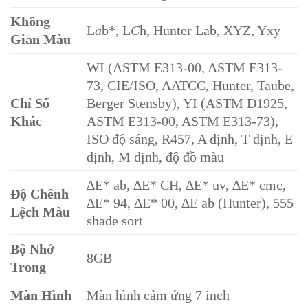
Không
L
a
b*, L
C
h, Hunter Lab, XYZ, Yxy
Gian Màu
WI (ASTM E313-00, ASTM E313-
73, CIE/ISO, AATCC, Hunter, Taube,
Chỉ Số
Berger Stensby), YI (ASTM D1925,
Khác
ASTM E313-00, ASTM E313-73),
ISO độ sáng, R457, A dịnh, T dịnh, E
dịnh, M dịnh, độ đồ màu
∆E* ab, ∆E* CH, ∆E* uv, ∆E* cmc,
Độ Chênh
∆E* 94, ∆E* 00, ∆E ab (Hunter), 555
Lệch Màu
shade sort
Bộ Nhớ
8GB
Trong
Màn Hình
Màn hình cảm ứng 7 inch