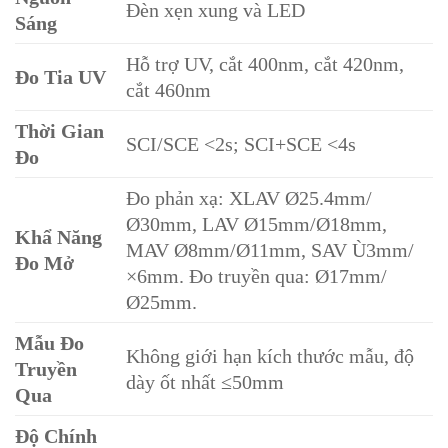
Đèn xẹn xung và LED
Sáng
Hỗ trợ UV, cắt 400nm, cắt 420nm,
Đo Tia UV
cắt 460nm
Thời Gian
SCI/SCE <2s; SCI+SCE <4s
Đo
Đo phản xạ: XLAV Ø25.4mm/
Ø30mm, LAV Ø15mm/Ø18mm,
Khẩ Năng
MAV Ø8mm/Ø11mm, SAV Ù3mm/
Đo Mở
×6mm. Đo truyền qua: Ø17mm/
Ø25mm.
Mẫu Đo
Không giới hạn kích thước mẫu, độ
Truyền
dày ốt nhất ≤50mm
Qua
Độ Chính