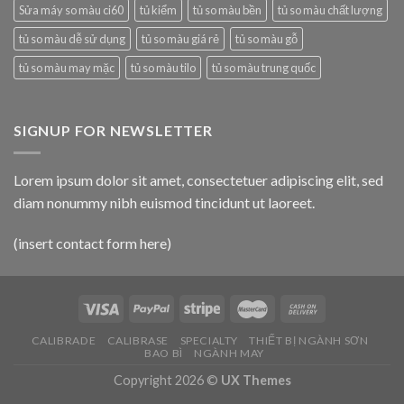
Sửa máy so màu ci60
tủ kiểm
tủ so màu bền
tủ so màu chất lượng
tủ so màu dễ sử dụng
tủ so màu giá rẻ
tủ so màu gỗ
tủ so màu may mặc
tủ so màu tilo
tủ so màu trung quốc
SIGNUP FOR NEWSLETTER
Lorem ipsum dolor sit amet, consectetuer adipiscing elit, sed
diam nonummy nibh euismod tincidunt ut laoreet.
(insert contact form here)
CALIBRADE
CALIBRASE
SPECIALTY
THIẾT BỊ NGÀNH SƠN
BAO BÌ
NGÀNH MAY
Copyright 2026 ©
UX Themes