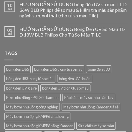
HƯỚNG DẪN SỬ DỤNG bóng đèn UV so màu TL-D
10
Jul
36W BLB Philips để so màu & kiểm tra màu sản phẩm
ngành sơn, nội thất (cho tủ so màu Tilo)
HƯỚNG DẪN SỬ DỤNG Bóng Đèn UV So Màu TL-
01
Jul
D 18W BLB Philips Cho Tủ So Màu TILO
TAGS
bóng đèn D65
bóng đèn D65 trong tủ so màu
bóng đèn tl83
bóng đèn tl83 trong tủ so màu
bóng đèn UV chuẩn
bóng đèn UV giá rẻ
bóng đèn UV trong tủ so màu
Bơm nhu động EPST300 kamoer
Bảo hành máy so màu cầm tay
Máy bơm nhu động công nghiệp
Máy bơm nhu động Kamoer giá rẻ
Máy bơm nhu động KMPP6 chất lượng
Máy bơm nhu động KMPP6 hãng Kamoer
Sửa chữa máy so màu