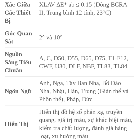
Xác Giữa
XLAV ∆E* ab ≤ 0.15 (Dòng BCRA
Các Thiết
II, Trung bình 12 tính, 23°C)
Bị
Góc Quan
2° và 10°
Sát
Nguồn
A, C, D50, D55, D65, D75, F1-F12,
Sáng Tiêu
CWF, U30, DLF, NBF, TL83, TL84
Chuẩn
Anh, Nga, Tây Ban Nha, Bồ Đào
Ngôn Ngữ
Nha, Nhật, Hàn, Trung (Giản thể và
Phồn thể), Pháp, Đức
Hiển thị đồ hệ số phản xạ, truyền
quang, giá trị màu, sự khác biệt màu,
Hiển Thị
kiểm tra chất lượng, đánh giá hàng
loạt, xu hướng màu