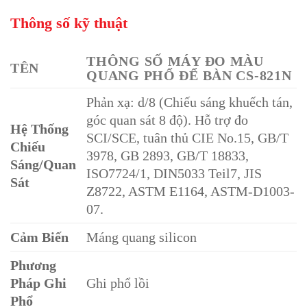
Thông số kỹ thuật
THÔNG SỐ MÁY ĐO MÀU
TÊN
QUANG PHỔ ĐỂ BÀN CS-821N
Phản xạ: d/8 (Chiếu sáng khuếch tán,
góc quan sát 8 độ). Hỗ trợ đo
Hệ Thống
SCI/SCE, tuân thủ CIE No.15, GB/T
Chiếu
3978, GB 2893, GB/T 18833,
Sáng/Quan
ISO7724/1, DIN5033 Teil7, JIS
Sát
Z8722, ASTM E1164, ASTM-D1003-
07.
Cảm Biến
Máng quang silicon
Phương
Pháp Ghi
Ghi phổ lồi
Phổ