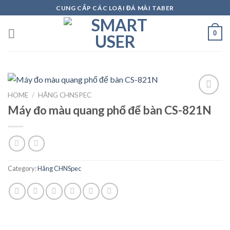
Skip
CUNG CẤP CÁC LOẠI ĐÁ MÀI TABER
to
content
0
HOME
/
HÃNG CHNSPEC
Máy đo màu quang phổ để bàn CS-821N
Add to
wishlist
Category:
Hãng CHNSpec