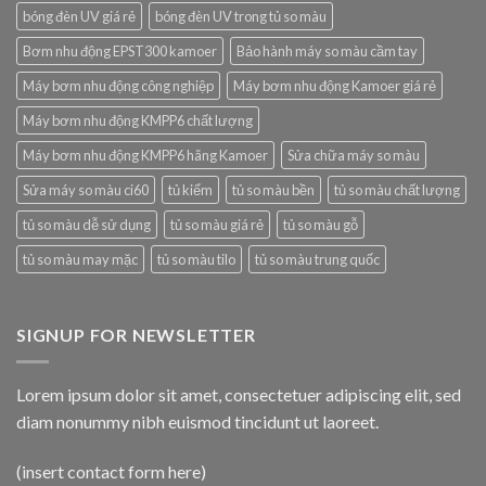
bóng đèn UV giá rẻ
bóng đèn UV trong tủ so màu
Bơm nhu động EPST300 kamoer
Bảo hành máy so màu cầm tay
Máy bơm nhu động công nghiệp
Máy bơm nhu động Kamoer giá rẻ
Máy bơm nhu động KMPP6 chất lượng
Máy bơm nhu động KMPP6 hãng Kamoer
Sửa chữa máy so màu
Sửa máy so màu ci60
tủ kiểm
tủ so màu bền
tủ so màu chất lượng
tủ so màu dễ sử dụng
tủ so màu giá rẻ
tủ so màu gỗ
tủ so màu may mặc
tủ so màu tilo
tủ so màu trung quốc
SIGNUP FOR NEWSLETTER
Lorem ipsum dolor sit amet, consectetuer adipiscing elit, sed
diam nonummy nibh euismod tincidunt ut laoreet.
(insert contact form here)