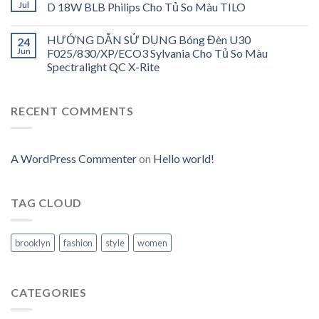
Jul
D 18W BLB Philips Cho Tủ So Màu TILO
HƯỚNG DẪN SỬ DỤNG Bóng Đèn U30
24
Jun
F025/830/XP/ECO3 Sylvania Cho Tủ So Màu
Spectralight QC X-Rite
RECENT COMMENTS
A WordPress Commenter
on
Hello world!
TAG CLOUD
brooklyn
fashion
style
women
CATEGORIES