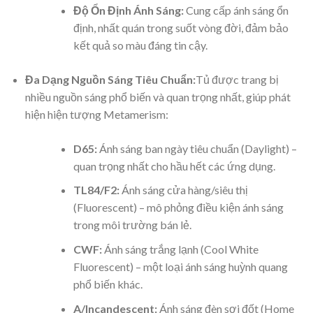
Độ Ổn Định Ánh Sáng:
Cung cấp ánh sáng ổn
định, nhất quán trong suốt vòng đời, đảm bảo
kết quả so màu đáng tin cậy.
Đa Dạng Nguồn Sáng Tiêu Chuẩn:
Tủ được trang bị
nhiều nguồn sáng phổ biến và quan trọng nhất, giúp phát
hiện hiện tượng Metamerism:
D65:
Ánh sáng ban ngày tiêu chuẩn (Daylight) –
quan trọng nhất cho hầu hết các ứng dụng.
TL84/F2:
Ánh sáng cửa hàng/siêu thị
(Fluorescent) – mô phỏng điều kiện ánh sáng
trong môi trường bán lẻ.
CWF:
Ánh sáng trắng lạnh (Cool White
Fluorescent) – một loại ánh sáng huỳnh quang
phổ biến khác.
A/Incandescent:
Ánh sáng đèn sợi đốt (Home