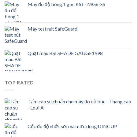
Máy đo độ bóng 1 góc KSJ - MG6-SS
Máy test nút SafeGuard
Quạt màu BSI SHADE GAUGE1998
TOP RATED
Tấm cao su chuẩn cho máy đo độ bục - Thang cao
- Loại A
Cốc đo độ nhớt sơn và mưc dòng DINCUP