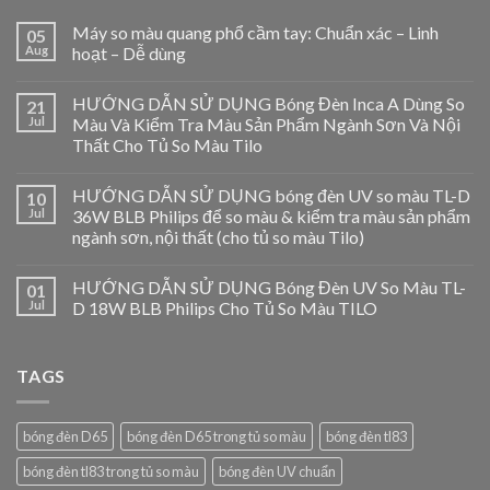
Máy so màu quang phổ cầm tay: Chuẩn xác – Linh
05
Aug
hoạt – Dễ dùng
HƯỚNG DẪN SỬ DỤNG Bóng Đèn Inca A Dùng So
21
Jul
Màu Và Kiểm Tra Màu Sản Phẩm Ngành Sơn Và Nội
Thất Cho Tủ So Màu Tilo
HƯỚNG DẪN SỬ DỤNG bóng đèn UV so màu TL-D
10
Jul
36W BLB Philips để so màu & kiểm tra màu sản phẩm
ngành sơn, nội thất (cho tủ so màu Tilo)
HƯỚNG DẪN SỬ DỤNG Bóng Đèn UV So Màu TL-
01
Jul
D 18W BLB Philips Cho Tủ So Màu TILO
TAGS
bóng đèn D65
bóng đèn D65 trong tủ so màu
bóng đèn tl83
bóng đèn tl83 trong tủ so màu
bóng đèn UV chuẩn