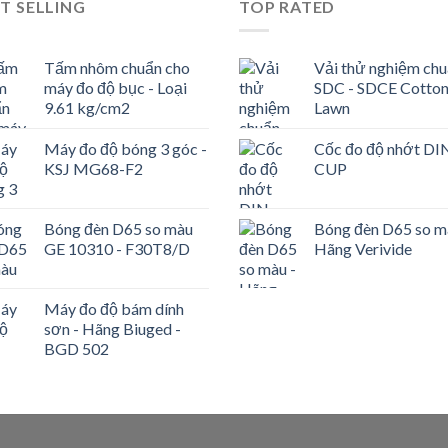
T SELLING
TOP RATED
Tấm nhôm chuẩn cho
Vải thử nghiệm ch
máy đo độ bục - Loại
SDC - SDCE Cotto
9.61 kg/cm2
Lawn
Máy đo độ bóng 3 góc -
Cốc đo độ nhớt DI
KSJ MG68-F2
CUP
Bóng đèn D65 so màu
Bóng đèn D65 so m
GE 10310 - F30T8/D
Hãng Verivide
Máy đo độ bám dính
sơn - Hãng Biuged -
BGD 502