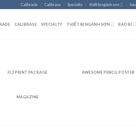
Calibrade
Calibrase
Specialty
thiết bị ngành sơn
bao
BRADE
CALIBRASE
SPECIALTY
THIẾT BỊ NGÀNH SƠN
BAO BÌ
FL3 PRINT PACKAGE
AWESOME PENCIL POSTER
MAGAZINE