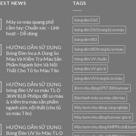
TEST NEWS
TAGS
bóng đèn D65
Máy so màu quang phổ
cầm tay: Chuẩn xác – Linh
bóng đèn D65 trong tủ so màu
hoạt – Dễ dùng
bóng đèn tl83
HƯỚNG DẪN SỬ DỤNG
bóng đèn tl83 trong tủ so màu
Bóng Đèn Inca A Dùng So
Màu Và Kiểm Tra Màu Sản
bóng đèn UV chuẩn
Phẩm Ngành Sơn Và Nội
bóng đèn UV giá rẻ
Thất Cho Tủ So Màu Tilo
bóng đèn UV trong tủ so màu
HƯỚNG DẪN SỬ DỤNG
Bơm nhu động EPST300 kamoer
bóng đèn UV so màu TL-D
36W BLB Philips để so màu
Bảo hành máy so màu cầm tay
& kiểm tra màu sản phẩm
ngành sơn, nội thất (cho tủ
Máy bơm nhu động công nghiệp
so màu Tilo)
Máy bơm nhu động Kamoer giá rẻ
HƯỚNG DẪN SỬ DỤNG
Máy bơm nhu động KMPP6 chất lượ
Bóng Đèn UV So Màu TL-D