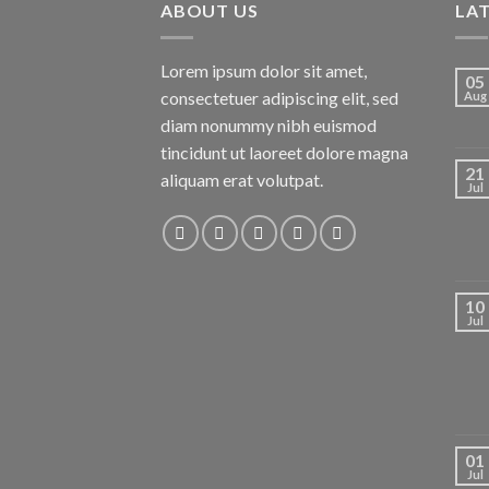
ABOUT US
LA
Lorem ipsum dolor sit amet,
05
consectetuer adipiscing elit, sed
Aug
diam nonummy nibh euismod
tincidunt ut laoreet dolore magna
21
aliquam erat volutpat.
Jul
10
Jul
01
Jul